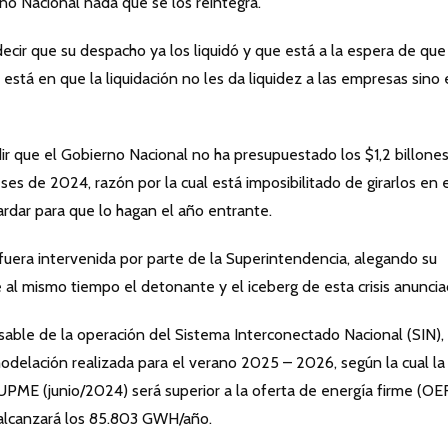
no Nacional nada que se los reintegra.
ecir que su despacho ya los liquidó y que está a la espera de que
 está en que la liquidación no les da liquidez a las empresas sino 
dir que el Gobierno Nacional no ha presupuestado los $1,2 billone
es de 2024, razón por la cual está imposibilitado de girarlos en 
ardar para que lo hagan el año entrante.
 fuera intervenida por parte de la Superintendencia, alegando su
fue al mismo tiempo el detonante y el iceberg de esta crisis anuncia
able de la operación del Sistema Interconectado Nacional (SIN),
delación realizada para el verano 2025 – 2026, según la cual la
PME (junio/2024) será superior a la oferta de energía firme (OE
 alcanzará los 85.803 GWH/año.