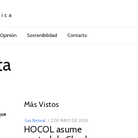
tica
Opinión
Sostenibilidad
Contacto
ta
01
Más Vistos
que
POSTED
Gas Natural
2 DE MAYO DE 2020
16
HOCOL asume
ON
DE
FEBRERO