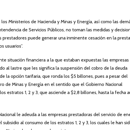
Si los Ministerios de Hacienda y Minas y Energía, así como las dem
endencia de Servicios Públicos, no toman las medidas y decisio
 los prestadores puede generar una inminente cesación en la prest
os usuarios”.
nte situación financiera a la que estaban expuestas las empresas
do al lastre que les significa la suspensión del cobro de la deuda
e la opción tarifaria, que ronda los $5 billones, pues a pesar del
tro de Minas y Energía en el sentido que el Gobierno Nacional
s estratos 1, 2 y 3, que asciende a $2,8 billones, hasta la fecha 
o Nacional le adeuda a las empresas prestadoras del servicio de en
 subsidio al consumo de los estratos 1, 2 y 3, los cuales le han si