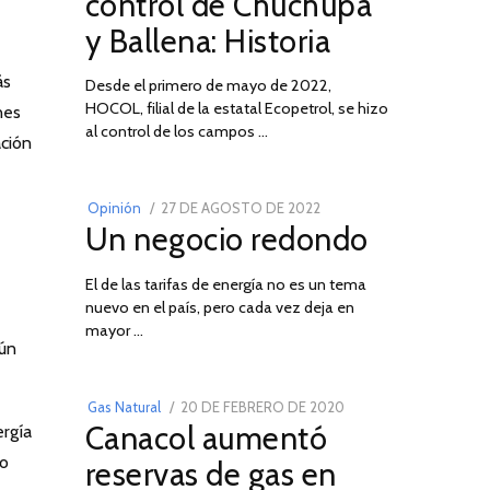
control de Chuchupa
DE
y Ballena: Historia
2026
ás
Desde el primero de mayo de 2022,
HOCOL, filial de la estatal Ecopetrol, se hizo
nes
02
al control de los campos …
ación
POSTED
Opinión
27 DE AGOSTO DE 2022
30
Un negocio redondo
ON
DE
AGOSTO
El de las tarifas de energía no es un tema
DE
nuevo en el país, pero cada vez deja en
2022
03
mayor …
aún
POSTED
Gas Natural
20 DE FEBRERO DE 2020
10
Canacol aumentó
ergía
ON
DE
JULIO
do
reservas de gas en
DE