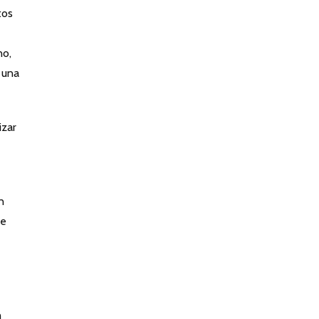
tos
no,
 una
izar
n
de
n