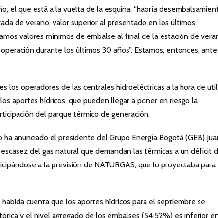
ño, el que está a la vuelta de la esquina, “habría desembalsamien
da de verano, valor superior al presentado en los últimos
amos valores mínimos de embalse al final de la estación de vera
a operación durante los últimos 30 años”. Estamos, entonces, ante
os operadores de las centrales hidroeléctricas a la hora de util
 los aportes hídricos, que pueden llegar a poner en riesgo la
articipación del parque térmico de generación.
lo ha anunciado el presidente del Grupo Energía Bogotá (GEB) Jua
escasez del gas natural que demandan las térmicas a un déficit 
nticipándose a la previsión de NATURGAS, que lo proyectaba para
habida cuenta que los aportes hídricos para el septiembre se
tórica y el nivel agregado de los embalses (54,52%) es inferior e