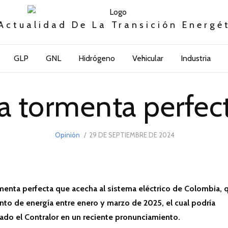
Actualidad De La Transición Energé
GLP
GNL
Hidrógeno
Vehicular
Industria
a tormenta perfec
POSTED
Opinión
29 DE SEPTIEMBRE DE 2024
29
ON
DE
SEPTIEMBRE
DE
2024
menta perfecta que acecha al sistema eléctrico de Colombia, 
ento de energía entre enero y marzo de 2025, el cual podría
rado el Contralor en un reciente pronunciamiento.