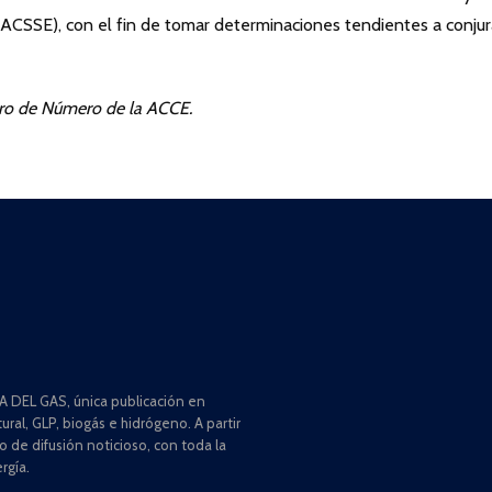
CACSSE), con el fin de tomar determinaciones tendientes a conjur
bro de Número de la ACCE.
 DEL GAS, única publicación en
ral, GLP, biogás e hidrógeno. A partir
de difusión noticioso, con toda la
rgía.