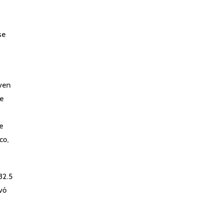
se
rven
de
de
co,
32.5
ivó