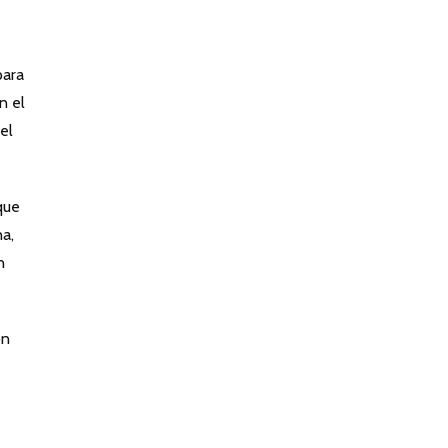
para
n el
el
que
na,
n
ón