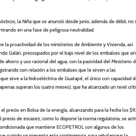
nósticos, la Niña que se anunció desde junio, además de débil, no 
trando en una fase de peligrosa neutralidad.
 la proactividad de los ministerios de Ambiente y Vivienda, así
ndo Galán, preocupados por el bajo nivel de los embalses que si
 ahorro y uso racional del agua, con la pasividad del Ministerio 
istrando con relación a los embalses que le sirven a las
 que sirve a la hidroeléctrica de Guatapé, el único con capacidad 
apenas superan los cuatro meses), que ha alcanzado un nivel críti
a el precio en Bolsa de la energía, alcanzando para la fecha los $9
 precio de escasez, como lo dispone la norma regulatoria, se act
za condicionada que mantiene ECOPETROL con algunos de los
 que cuando se presenta esta contingencia, para rebalancear la