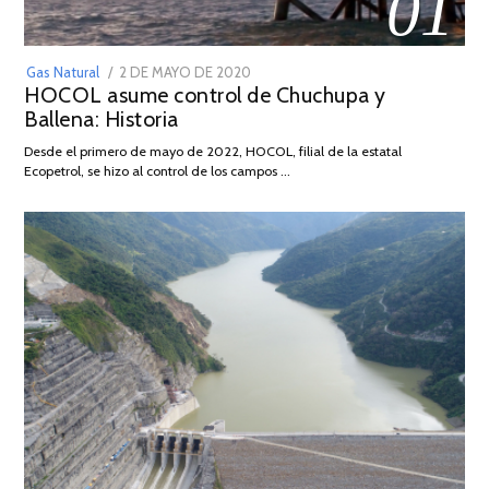
01
POSTED
Gas Natural
2 DE MAYO DE 2020
16
HOCOL asume control de Chuchupa y
ON
DE
Ballena: Historia
FEBRERO
DE
Desde el primero de mayo de 2022, HOCOL, filial de la estatal
2026
Ecopetrol, se hizo al control de los campos …