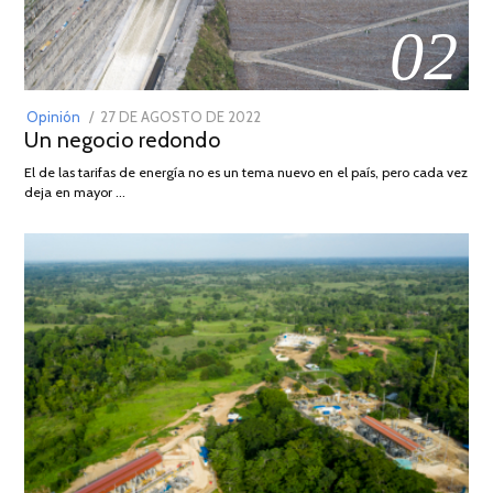
02
POSTED
Opinión
27 DE AGOSTO DE 2022
30
Un negocio redondo
ON
DE
AGOSTO
El de las tarifas de energía no es un tema nuevo en el país, pero cada vez
DE
deja en mayor …
2022