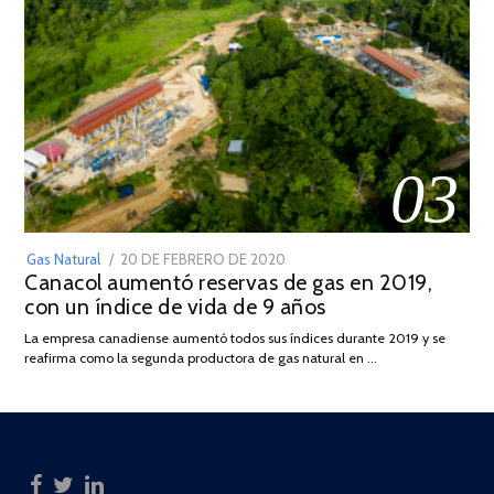
03
POSTED
Gas Natural
20 DE FEBRERO DE 2020
10
Canacol aumentó reservas de gas en 2019,
ON
DE
con un índice de vida de 9 años
JULIO
DE
La empresa canadiense aumentó todos sus índices durante 2019 y se
2025
reafirma como la segunda productora de gas natural en …