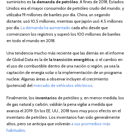
suministro es
la demanda de petróleo
. A fines de 2018, Estados
Unidos era el mayor consumidor de petróleo crudo del mundo, y
utilizaba 19 millones de barriles por día. China, un segundo
distante, usó 10,5 millones, mientras que Japón usó 4,5 millones
por día.
La demanda ha aumentado
cada año desde que
comenzaron los registros y superó los 100 millones de barriles
en todo el mundo en 2018.
Una tendencia mucho más reciente que las demás en el informe
de Global Data es la de
la transición energética
, o el cambio en
el uso de combustible dentro de una nación o región, ya sea la
captación de energía solar o la implementación de un programa
nuclear. Algunas áreas a observar incluyen el crecimiento
(potencial) del
mercado de vehículos eléctricos
.
Finalmente, los
inventarios
de petróleo y, en menor medida, los
de gas natural y carbón, valdrán la pena vigilar a medida que
avanza el 2019. En los EE. UU., 2018 tuvo muy poco efecto en el
inventario de petróleo. Los inventarios han sido generalmente
altos, pero se anticipa que volverán
a sus promedios más
habituales
.