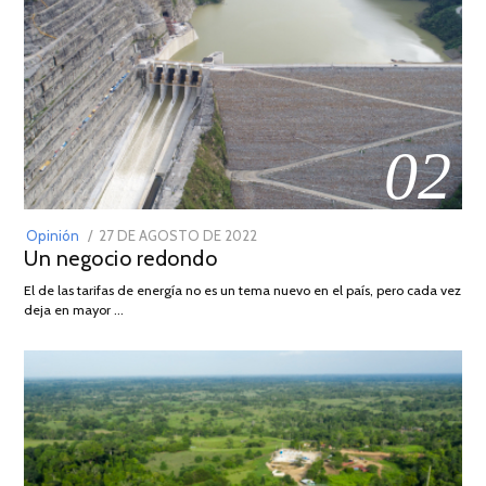
02
POSTED
Opinión
27 DE AGOSTO DE 2022
30
Un negocio redondo
ON
DE
AGOSTO
El de las tarifas de energía no es un tema nuevo en el país, pero cada vez
DE
deja en mayor …
2022