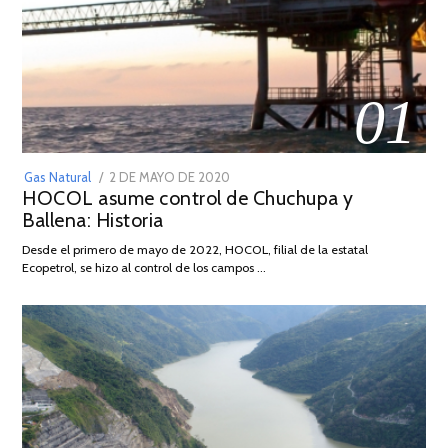
01
POSTED
Gas Natural
2 DE MAYO DE 2020
16
HOCOL asume control de Chuchupa y
ON
DE
Ballena: Historia
FEBRERO
DE
Desde el primero de mayo de 2022, HOCOL, filial de la estatal
2026
Ecopetrol, se hizo al control de los campos …