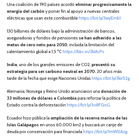
Una coalición de 190 países acordó
eliminar progresivamente la
energía del carbón
y poner fin al apoyo a nuevas centrales
eléctricas que usan este combustible
https://bit.ly/3wyEmb1
130 billones de dólares bajo la administración de bancos,
aseguradoras y fondos de pensiones
se han adherido a las
metas de cero neto para 2050
, incluida la limitación del
calentamiento global a 1,5 °C
https://bbc.in/3kiAcPs
India
, uno de los grandes emisores de CO2,
presentó su
estrategia para ser carbono neutral en 2070.
20 años más
tarde de la fecha que exige Naciones Unidas
https://bit.ly/3kirS2g
Alemania, Noruega y Reino Unido anunciaron una
donación de
33 millones de dólares a Colombia
para reforzar la política de
Estado contra la deforestación
https://bit.ly/3o8FQoG
Ecuador hizo pública la
ampliación de la reserva marina de las
Islas Galápagos
en unos 60.000 km2 y buscará un canje de
deuda por conservación para financiarla
https://bit.ly/3mWSAzg