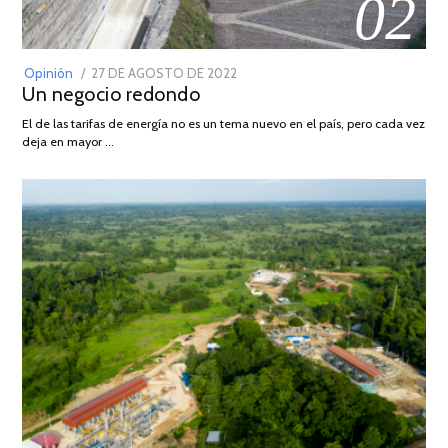
02
POSTED
Opinión
27 DE AGOSTO DE 2022
30
Un negocio redondo
ON
DE
AGOSTO
El de las tarifas de energía no es un tema nuevo en el país, pero cada vez
DE
deja en mayor …
2022