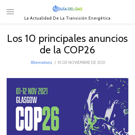
La Actualidad De La Transición Energética
Los 10 principales anuncios
de la COP26
POSTED
Alternativos
10 DE NOVIEMBRE DE 2021
10
ON
DE
NOVIEMBRE
DE
2021