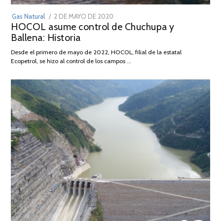
POSTED
Gas Natural
2 DE MAYO DE 2020
16
HOCOL asume control de Chuchupa y
ON
DE
Ballena: Historia
FEBRERO
DE
Desde el primero de mayo de 2022, HOCOL, filial de la estatal
2026
Ecopetrol, se hizo al control de los campos …