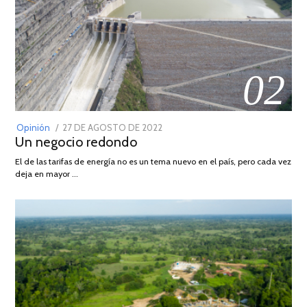
02
POSTED
Opinión
27 DE AGOSTO DE 2022
30
Un negocio redondo
ON
DE
AGOSTO
El de las tarifas de energía no es un tema nuevo en el país, pero cada vez
DE
deja en mayor …
2022