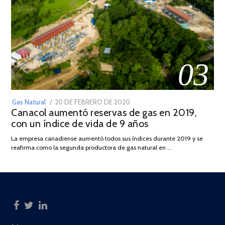
03
POSTED
Gas Natural
20 DE FEBRERO DE 2020
10
Canacol aumentó reservas de gas en 2019,
ON
DE
con un índice de vida de 9 años
JULIO
DE
La empresa canadiense aumentó todos sus índices durante 2019 y se
2025
reafirma como la segunda productora de gas natural en …