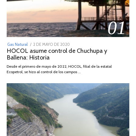
01
POSTED
Gas Natural
2 DE MAYO DE 2020
16
HOCOL asume control de Chuchupa y
ON
DE
Ballena: Historia
FEBRERO
DE
Desde el primero de mayo de 2022, HOCOL, filial de la estatal
2026
Ecopetrol, se hizo al control de los campos …