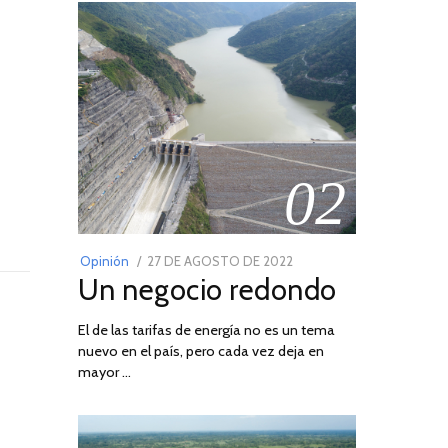
02
POSTED
Opinión
27 DE AGOSTO DE 2022
30
Un negocio redondo
ON
DE
AGOSTO
El de las tarifas de energía no es un tema
DE
nuevo en el país, pero cada vez deja en
2022
mayor …