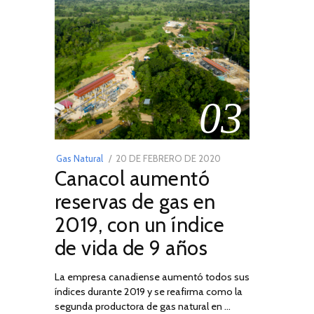
03
POSTED
Gas Natural
20 DE FEBRERO DE 2020
10
Canacol aumentó
ON
DE
JULIO
reservas de gas en
DE
2019, con un índice
2025
de vida de 9 años
La empresa canadiense aumentó todos sus
índices durante 2019 y se reafirma como la
segunda productora de gas natural en …