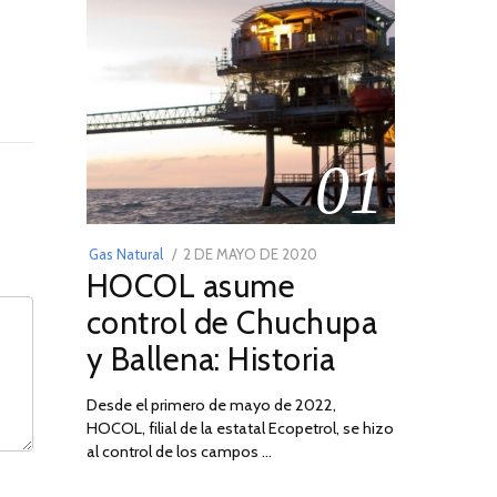
01
POSTED
Gas Natural
2 DE MAYO DE 2020
16
HOCOL asume
ON
DE
FEBRERO
control de Chuchupa
DE
y Ballena: Historia
2026
Desde el primero de mayo de 2022,
HOCOL, filial de la estatal Ecopetrol, se hizo
al control de los campos …