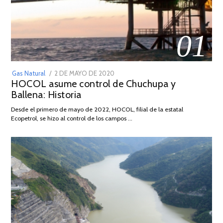
01
POSTED
Gas Natural
2 DE MAYO DE 2020
16
HOCOL asume control de Chuchupa y
ON
DE
Ballena: Historia
FEBRERO
DE
Desde el primero de mayo de 2022, HOCOL, filial de la estatal
2026
Ecopetrol, se hizo al control de los campos …