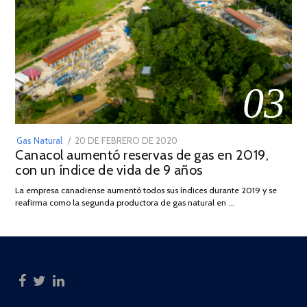
03
POSTED
Gas Natural
20 DE FEBRERO DE 2020
10
Canacol aumentó reservas de gas en 2019,
ON
DE
con un índice de vida de 9 años
JULIO
DE
La empresa canadiense aumentó todos sus índices durante 2019 y se
2025
reafirma como la segunda productora de gas natural en …