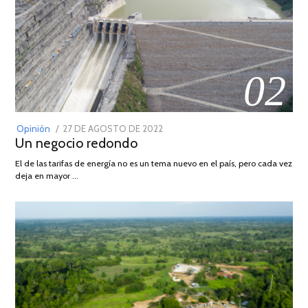
02
POSTED
Opinión
27 DE AGOSTO DE 2022
30
Un negocio redondo
ON
DE
AGOSTO
El de las tarifas de energía no es un tema nuevo en el país, pero cada vez
DE
deja en mayor …
2022