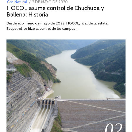
POSTED
Gas Natural
2 DE MAYO DE 2020
16
HOCOL asume control de Chuchupa y
ON
DE
Ballena: Historia
FEBRERO
DE
Desde el primero de mayo de 2022, HOCOL, filial de la estatal
2026
Ecopetrol, se hizo al control de los campos …
02