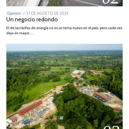
POSTED
Opinión
27 DE AGOSTO DE 2022
30
Un negocio redondo
ON
DE
AGOSTO
El de las tarifas de energía no es un tema nuevo en el país, pero cada vez
DE
deja en mayor …
2022