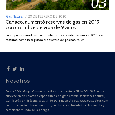
03
POSTED
Gas Natural
20 DE FEBRERO DE 2020
10
Canacol aumentó reservas de gas en 2019,
ON
DE
con un índice de vida de 9 años
JULIO
DE
La empresa canadiense aumentó todos sus índices durante 2019 y se
2025
reafirma como la segunda productora de gas natural en …
Nosotros
Desde 2014, Grupo Comunicar edita anualmente la GUÍA DEL GAS, única
publicación en Colombia especializada en gases combustibles: gas natural,
GLP, biogás e hidrógeno. A partir de 2018 nace el portal www.guiadelgas.com
como medio de difusión noticioso, con toda la actualidad del fascinante y
cambiante mundo de la energía.