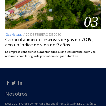
03
POSTED
Gas Natural
20 DE FEBRERO DE 2020
10
Canacol aumentó reservas de gas en 2019,
ON
DE
con un índice de vida de 9 años
JULIO
DE
La empresa canadiense aumentó todos sus índices durante 2019 y se
2025
reafirma como la segunda productora de gas natural en …
Nosotros
Desde 2014, Grupo Comunicar edita anualmente la GUÍA DEL GAS, única