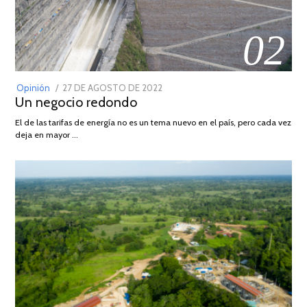
02
POSTED
Opinión
27 DE AGOSTO DE 2022
30
Un negocio redondo
ON
DE
AGOSTO
El de las tarifas de energía no es un tema nuevo en el país, pero cada vez
DE
deja en mayor …
2022