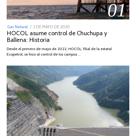
01
POSTED
Gas Natural
2 DE MAYO DE 2020
16
HOCOL asume control de Chuchupa y
ON
DE
Ballena: Historia
FEBRERO
DE
Desde el primero de mayo de 2022, HOCOL, filial de la estatal
2026
Ecopetrol, se hizo al control de los campos …