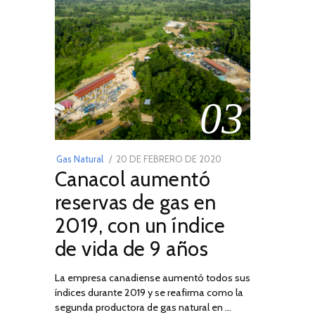
03
POSTED
Gas Natural
20 DE FEBRERO DE 2020
10
Canacol aumentó
ON
DE
JULIO
reservas de gas en
DE
2019, con un índice
2025
de vida de 9 años
La empresa canadiense aumentó todos sus
índices durante 2019 y se reafirma como la
segunda productora de gas natural en …