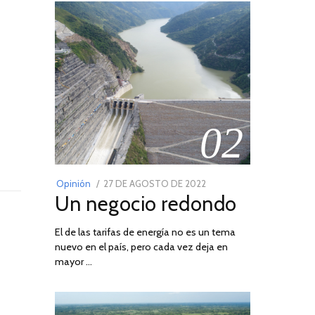
02
POSTED
Opinión
27 DE AGOSTO DE 2022
30
Un negocio redondo
ON
DE
AGOSTO
El de las tarifas de energía no es un tema
DE
nuevo en el país, pero cada vez deja en
2022
mayor …