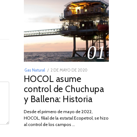
01
POSTED
Gas Natural
2 DE MAYO DE 2020
16
HOCOL asume
ON
DE
FEBRERO
control de Chuchupa
DE
y Ballena: Historia
2026
Desde el primero de mayo de 2022,
HOCOL, filial de la estatal Ecopetrol, se hizo
al control de los campos …