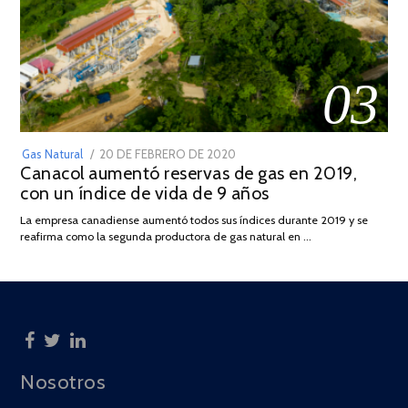
03
POSTED
Gas Natural
20 DE FEBRERO DE 2020
10
Canacol aumentó reservas de gas en 2019,
ON
DE
con un índice de vida de 9 años
JULIO
DE
La empresa canadiense aumentó todos sus índices durante 2019 y se
2025
reafirma como la segunda productora de gas natural en …
Nosotros