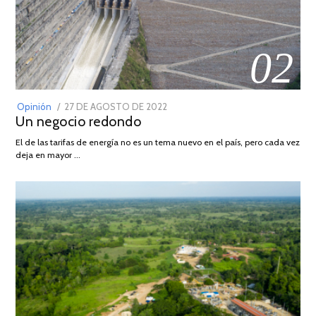
02
POSTED
Opinión
27 DE AGOSTO DE 2022
30
Un negocio redondo
ON
DE
AGOSTO
El de las tarifas de energía no es un tema nuevo en el país, pero cada vez
DE
deja en mayor …
2022