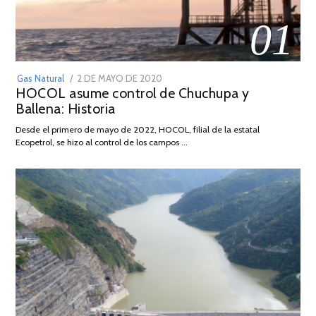
01
POSTED
Gas Natural
2 DE MAYO DE 2020
16
HOCOL asume control de Chuchupa y
ON
DE
Ballena: Historia
FEBRERO
DE
Desde el primero de mayo de 2022, HOCOL, filial de la estatal
2026
Ecopetrol, se hizo al control de los campos …