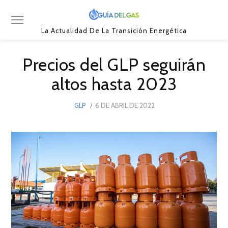
La Actualidad De La Transición Energética
Precios del GLP seguirán
altos hasta 2023
POSTED
GLP
6 DE ABRIL DE 2022
8
ON
DE
ABRIL
DE
2022