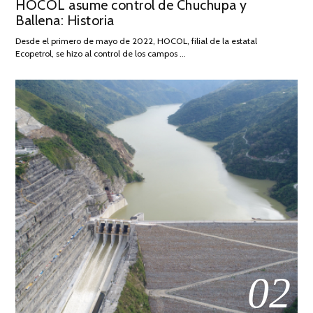
HOCOL asume control de Chuchupa y
ON
DE
Ballena: Historia
FEBRERO
DE
Desde el primero de mayo de 2022, HOCOL, filial de la estatal
2026
Ecopetrol, se hizo al control de los campos …
02