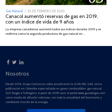
POSTED
Gas Natural
20 DE FEBRERO DE 2020
10
Canacol aumentó reservas de gas en 2019,
ON
DE
con un índice de vida de 9 años
JULIO
DE
La empresa canadiense aumentó todos sus índices durante 2019 y se
2025
reafirma como la segunda productora de gas natural en …
Nosotros
Desde 2014, Grupo Comunicar edita anualmente la GUÍA DEL GAS, única
publicación en Colombia especializada en gases combustibles: gas natural,
GLP, biogás e hidrógeno. A partir de 2018 nace el portal www.guiadelgas.com
como medio de difusión noticioso, con toda la actualidad del fascinante y
cambiante mundo de la energía.