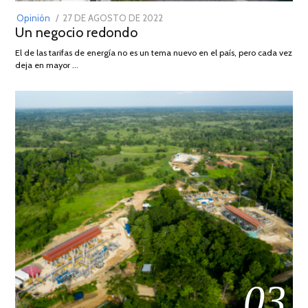
POSTED
Opinión
27 DE AGOSTO DE 2022
30
Un negocio redondo
ON
DE
AGOSTO
El de las tarifas de energía no es un tema nuevo en el país, pero cada vez
DE
deja en mayor …
2022
03