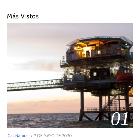
Más Vistos
01
POSTED
Gas Natural
2 DE MAYO DE 2020
16