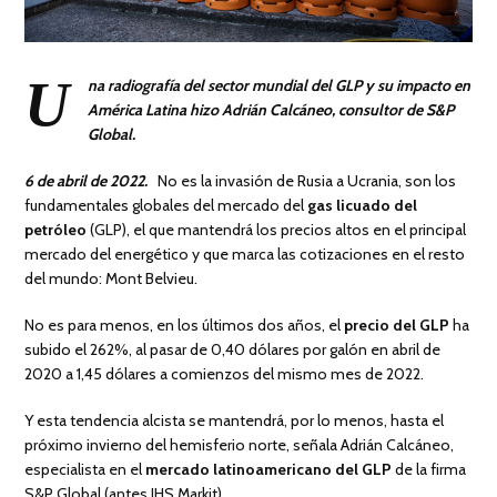
U
na radiografía del sector mundial del GLP y su impacto en
América Latina hizo Adrián Calcáneo, consultor de S&P
Global.
6 de abril de 2022.
No es la invasión de Rusia a Ucrania, son los
fundamentales globales del mercado del
gas licuado del
petróleo
(GLP), el que mantendrá los precios altos en el principal
mercado del energético y que marca las cotizaciones en el resto
del mundo: Mont Belvieu.
No es para menos, en los últimos dos años, el
precio del GLP
ha
subido el 262%, al pasar de 0,40 dólares por galón en abril de
2020 a 1,45 dólares a comienzos del mismo mes de 2022.
Y esta tendencia alcista se mantendrá, por lo menos, hasta el
próximo invierno del hemisferio norte, señala Adrián Calcáneo,
especialista en el
mercado latinoamericano del GLP
de la firma
S&P Global (antes IHS Markit).