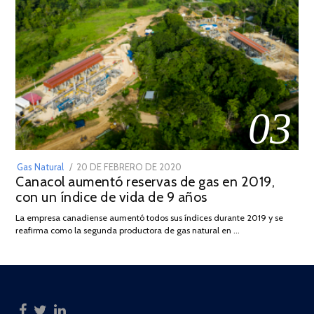
03
POSTED
Gas Natural
20 DE FEBRERO DE 2020
10
Canacol aumentó reservas de gas en 2019,
ON
DE
con un índice de vida de 9 años
JULIO
DE
La empresa canadiense aumentó todos sus índices durante 2019 y se
2025
reafirma como la segunda productora de gas natural en …