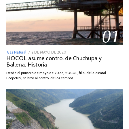
01
POSTED
Gas Natural
2 DE MAYO DE 2020
16
HOCOL asume control de Chuchupa y
ON
DE
Ballena: Historia
FEBRERO
DE
Desde el primero de mayo de 2022, HOCOL, filial de la estatal
2026
Ecopetrol, se hizo al control de los campos …