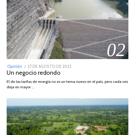
02
POSTED
Opinión
27 DE AGOSTO DE 2022
30
Un negocio redondo
ON
DE
AGOSTO
El de las tarifas de energía no es un tema nuevo en el país, pero cada vez
DE
deja en mayor …
2022