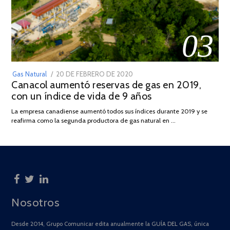
03
POSTED
Gas Natural
20 DE FEBRERO DE 2020
10
Canacol aumentó reservas de gas en 2019,
ON
DE
con un índice de vida de 9 años
JULIO
DE
La empresa canadiense aumentó todos sus índices durante 2019 y se
2025
reafirma como la segunda productora de gas natural en …
Nosotros
Desde 2014, Grupo Comunicar edita anualmente la GUÍA DEL GAS, única