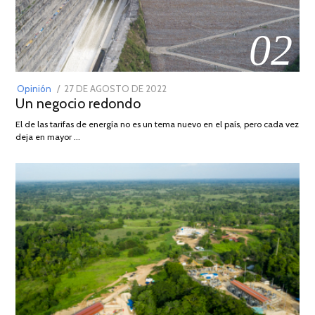
02
POSTED
Opinión
27 DE AGOSTO DE 2022
30
Un negocio redondo
ON
DE
AGOSTO
El de las tarifas de energía no es un tema nuevo en el país, pero cada vez
DE
deja en mayor …
2022