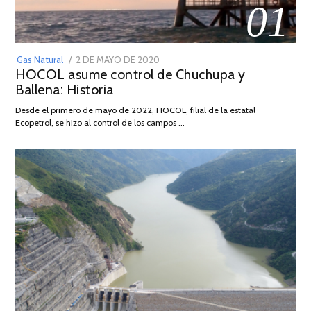
01
POSTED
Gas Natural
2 DE MAYO DE 2020
16
HOCOL asume control de Chuchupa y
ON
DE
Ballena: Historia
FEBRERO
DE
Desde el primero de mayo de 2022, HOCOL, filial de la estatal
2026
Ecopetrol, se hizo al control de los campos …