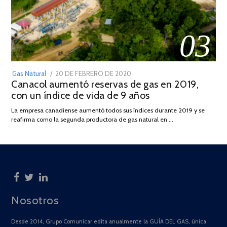
03
POSTED
Gas Natural
20 DE FEBRERO DE 2020
10
Canacol aumentó reservas de gas en 2019,
ON
DE
con un índice de vida de 9 años
JULIO
DE
La empresa canadiense aumentó todos sus índices durante 2019 y se
2025
reafirma como la segunda productora de gas natural en …
Nosotros
Desde 2014, Grupo Comunicar edita anualmente la GUÍA DEL GAS, única