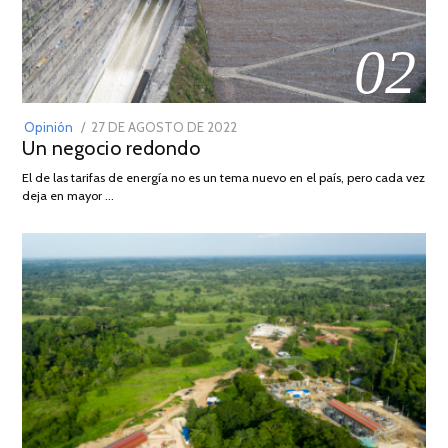
02
POSTED
Opinión
27 DE AGOSTO DE 2022
30
Un negocio redondo
ON
DE
AGOSTO
El de las tarifas de energía no es un tema nuevo en el país, pero cada vez
DE
deja en mayor …
2022