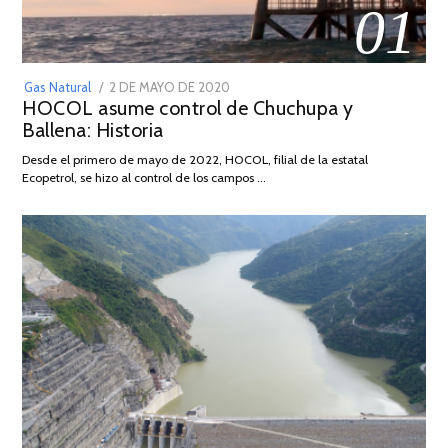
01
POSTED
Gas Natural
2 DE MAYO DE 2020
16
HOCOL asume control de Chuchupa y
ON
DE
Ballena: Historia
FEBRERO
DE
Desde el primero de mayo de 2022, HOCOL, filial de la estatal
2026
Ecopetrol, se hizo al control de los campos …