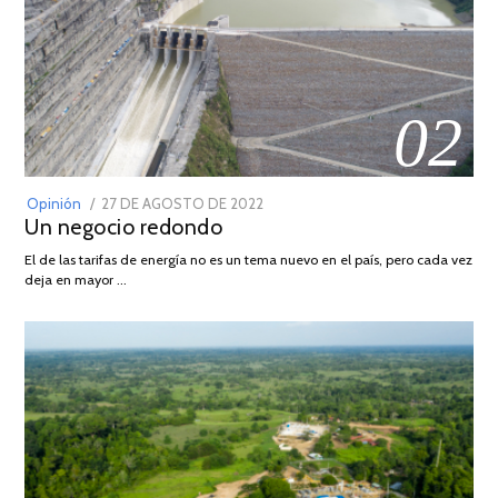
02
POSTED
Opinión
27 DE AGOSTO DE 2022
30
Un negocio redondo
ON
DE
AGOSTO
El de las tarifas de energía no es un tema nuevo en el país, pero cada vez
DE
deja en mayor …
2022