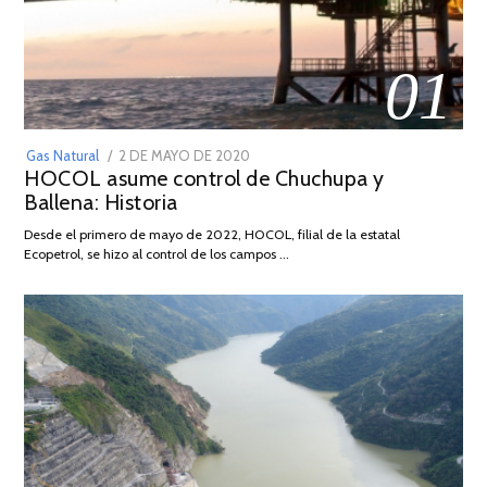
01
POSTED
Gas Natural
2 DE MAYO DE 2020
16
HOCOL asume control de Chuchupa y
ON
DE
Ballena: Historia
FEBRERO
DE
Desde el primero de mayo de 2022, HOCOL, filial de la estatal
2026
Ecopetrol, se hizo al control de los campos …