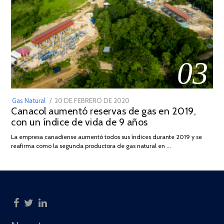
03
POSTED
Gas Natural
20 DE FEBRERO DE 2020
10
Canacol aumentó reservas de gas en 2019,
ON
DE
con un índice de vida de 9 años
JULIO
DE
La empresa canadiense aumentó todos sus índices durante 2019 y se
2025
reafirma como la segunda productora de gas natural en …