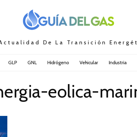
Actualidad De La Transición Energé
GLP
GNL
Hidrógeno
Vehicular
Industria
nergia-eolica-mari