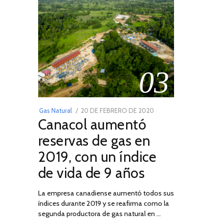
03
POSTED
Gas Natural
20 DE FEBRERO DE 2020
10
Canacol aumentó
ON
DE
JULIO
reservas de gas en
DE
2019, con un índice
2025
de vida de 9 años
La empresa canadiense aumentó todos sus
índices durante 2019 y se reafirma como la
segunda productora de gas natural en …