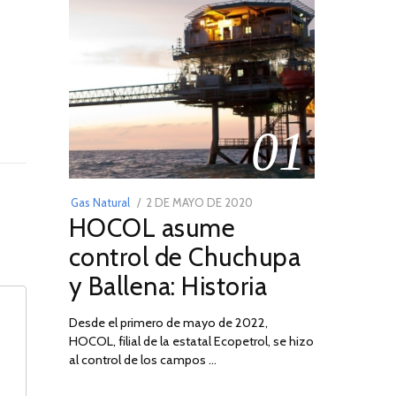
01
POSTED
Gas Natural
2 DE MAYO DE 2020
16
HOCOL asume
ON
DE
FEBRERO
control de Chuchupa
DE
y Ballena: Historia
2026
Desde el primero de mayo de 2022,
HOCOL, filial de la estatal Ecopetrol, se hizo
al control de los campos …