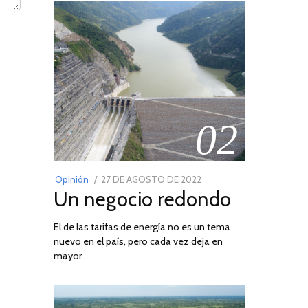
02
POSTED
Opinión
27 DE AGOSTO DE 2022
30
Un negocio redondo
ON
DE
AGOSTO
El de las tarifas de energía no es un tema
DE
nuevo en el país, pero cada vez deja en
2022
mayor …