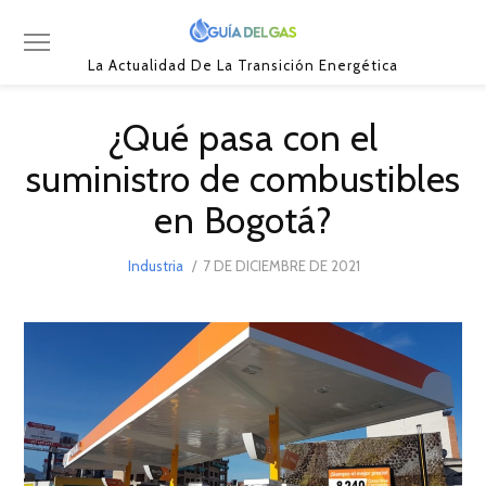
La Actualidad De La Transición Energética
¿Qué pasa con el
suministro de combustibles
en Bogotá?
POSTED
Industria
7 DE DICIEMBRE DE 2021
8
ON
DE
DICIEMBRE
DE
2021