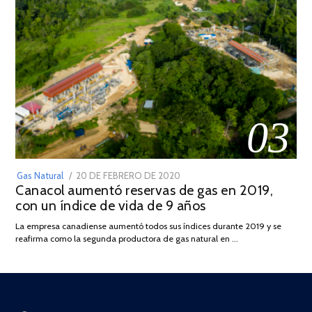
03
POSTED
Gas Natural
20 DE FEBRERO DE 2020
10
Canacol aumentó reservas de gas en 2019,
ON
DE
con un índice de vida de 9 años
JULIO
DE
La empresa canadiense aumentó todos sus índices durante 2019 y se
2025
reafirma como la segunda productora de gas natural en …