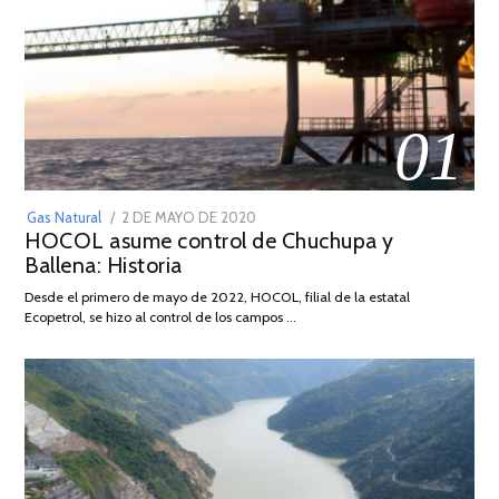
01
POSTED
Gas Natural
2 DE MAYO DE 2020
16
HOCOL asume control de Chuchupa y
ON
DE
Ballena: Historia
FEBRERO
DE
Desde el primero de mayo de 2022, HOCOL, filial de la estatal
2026
Ecopetrol, se hizo al control de los campos …