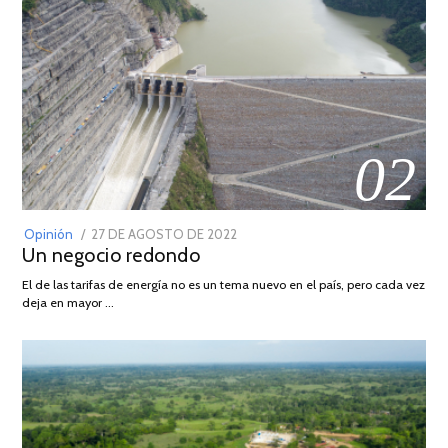
02
POSTED
Opinión
27 DE AGOSTO DE 2022
30
Un negocio redondo
ON
DE
AGOSTO
El de las tarifas de energía no es un tema nuevo en el país, pero cada vez
DE
deja en mayor …
2022