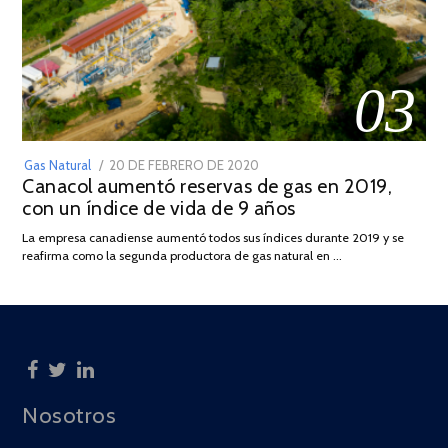
03
POSTED
Gas Natural
20 DE FEBRERO DE 2020
10
Canacol aumentó reservas de gas en 2019,
ON
DE
con un índice de vida de 9 años
JULIO
DE
La empresa canadiense aumentó todos sus índices durante 2019 y se
2025
reafirma como la segunda productora de gas natural en …
Nosotros