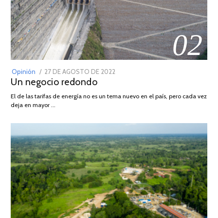
02
POSTED
Opinión
27 DE AGOSTO DE 2022
30
Un negocio redondo
ON
DE
AGOSTO
El de las tarifas de energía no es un tema nuevo en el país, pero cada vez
DE
deja en mayor …
2022