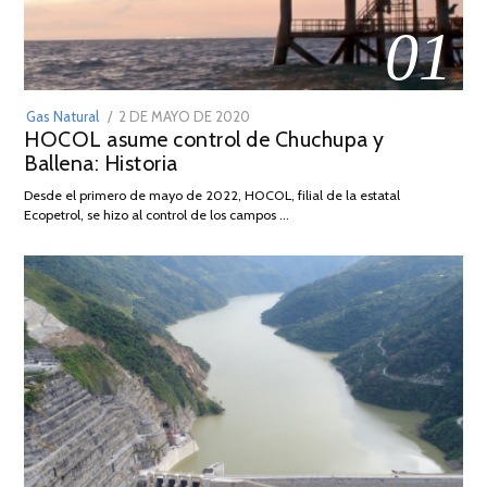
01
POSTED
Gas Natural
2 DE MAYO DE 2020
16
HOCOL asume control de Chuchupa y
ON
DE
Ballena: Historia
FEBRERO
DE
Desde el primero de mayo de 2022, HOCOL, filial de la estatal
2026
Ecopetrol, se hizo al control de los campos …