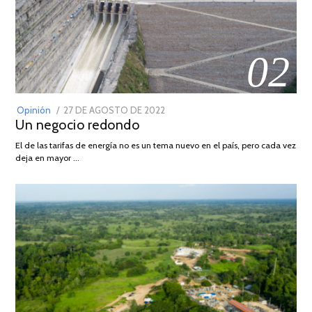
02
POSTED
Opinión
27 DE AGOSTO DE 2022
30
Un negocio redondo
ON
DE
AGOSTO
El de las tarifas de energía no es un tema nuevo en el país, pero cada vez
DE
deja en mayor …
2022