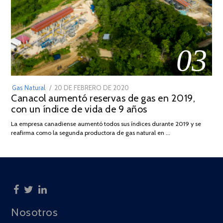
03
POSTED
Gas Natural
20 DE FEBRERO DE 2020
10
Canacol aumentó reservas de gas en 2019,
ON
DE
con un índice de vida de 9 años
JULIO
DE
La empresa canadiense aumentó todos sus índices durante 2019 y se
2025
reafirma como la segunda productora de gas natural en …
Nosotros