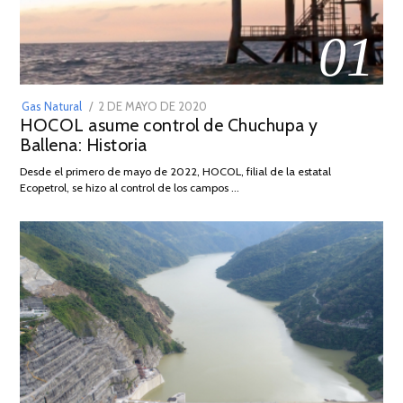
01
POSTED
Gas Natural
2 DE MAYO DE 2020
16
HOCOL asume control de Chuchupa y
ON
DE
Ballena: Historia
FEBRERO
DE
Desde el primero de mayo de 2022, HOCOL, filial de la estatal
2026
Ecopetrol, se hizo al control de los campos …