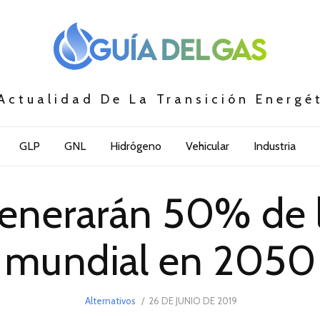
Actualidad De La Transición Energé
GLP
GNL
Hidrógeno
Vehicular
Industria
enerarán 50% de la
mundial en 2050
POSTED
Alternativos
26 DE JUNIO DE 2019
26
ON
DE