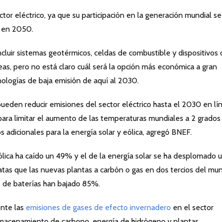
ctor eléctrico, ya que su participación en la generación mundial se
 en 2050.
ncluir sistemas geotérmicos, celdas de combustible y dispositivos
eas, pero no está claro cuál será la opción más económica a gran
nologías de baja emisión de aquí al 2030.
eden reducir emisiones del sector eléctrico hasta el 2030 en lí
 para limitar el aumento de las temperaturas mundiales a 2 grados
s adicionales para la energía solar y eólica, agregó BNEF.
ólica ha caído un 49% y el de la energía solar se ha desplomado 
tas que las nuevas plantas a carbón o gas en dos tercios del mu
 de baterías han bajado 85%.
ente las
emisiones de gases de efecto invernadero
en el sector
almacenamiento de carbono, energía de hidrógeno y plantas