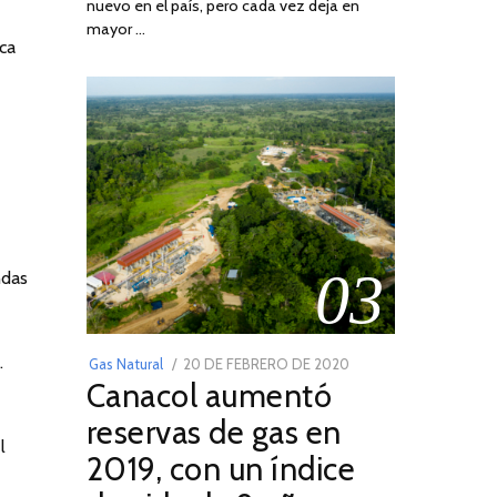
nuevo en el país, pero cada vez deja en
2022
mayor …
ica
03
ndas
.
POSTED
Gas Natural
20 DE FEBRERO DE 2020
10
Canacol aumentó
ON
DE
JULIO
reservas de gas en
DE
l
2019, con un índice
2025