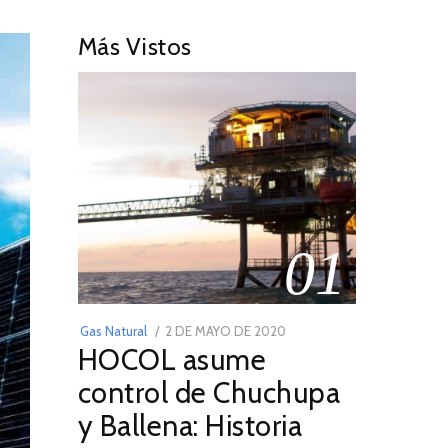
Más Vistos
01
POSTED
Gas Natural
2 DE MAYO DE 2020
16
HOCOL asume
ON
DE
FEBRERO
control de Chuchupa
DE
y Ballena: Historia
2026