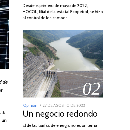
Desde el primero de mayo de 2022,
HOCOL, filial de la estatal Ecopetrol, se hizo
al control de los campos …
02
d de
es
POSTED
Opinión
27 DE AGOSTO DE 2022
30
Un negocio redondo
, a
ON
DE
AGOSTO
ó un
El de las tarifas de energía no es un tema
DE