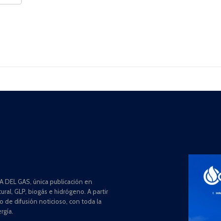
 DEL GAS, única publicación en
ral, GLP, biogás e hidrógeno. A partir
de difusión noticioso, con toda la
rgía.