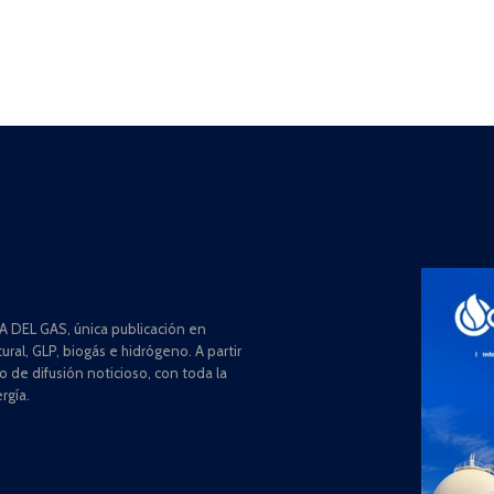
 DEL GAS, única publicación en
ral, GLP, biogás e hidrógeno. A partir
de difusión noticioso, con toda la
rgía.