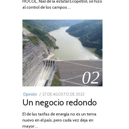
HOCOL, filial de la estatal Ecopetrol, se hizo
al control de los campos …
02
POSTED
Opinión
27 DE AGOSTO DE 2022
30
Un negocio redondo
ON
DE
AGOSTO
El de las tarifas de energía no es un tema
DE
nuevo en el país, pero cada vez deja en
2022
mayor …