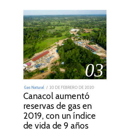
03
POSTED
Gas Natural
20 DE FEBRERO DE 2020
10
Canacol aumentó
ON
DE
JULIO
reservas de gas en
DE
2019, con un índice
2025
de vida de 9 años