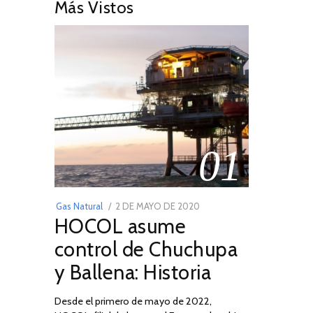
Más Vistos
01
POSTED
Gas Natural
2 DE MAYO DE 2020
16
HOCOL asume
ON
DE
FEBRERO
control de Chuchupa
DE
y Ballena: Historia
2026
Desde el primero de mayo de 2022,