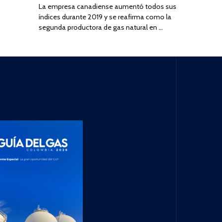
La empresa canadiense aumentó todos sus
índices durante 2019 y se reafirma como la
segunda productora de gas natural en …