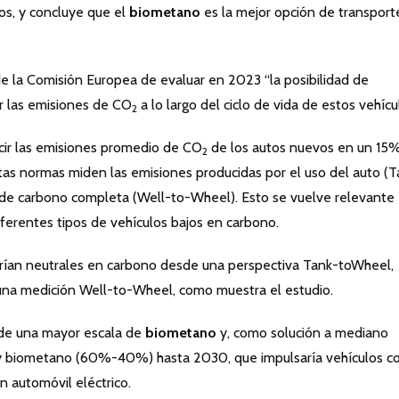
cos, y concluye que el
biometano
es la mejor opción de transport
 de la Comisión Europea de evaluar en 2023 “la posibilidad de
r las emisiones de CO
a lo largo del ciclo de vida de estos vehícul
2
ucir las emisiones promedio de CO
de los autos nuevos en un 15
2
as normas miden las emisiones producidas por el uso del auto (T
 de carbono completa (Well-to-Wheel). Esto se vuelve relevante
ferentes tipos de vehículos bajos en carbono.
serían neutrales en carbono desde una perspectiva Tank-toWheel,
 una medición Well-to-Wheel, como muestra el estudio.
 de una mayor escala de
biometano
y, como solución a mediano
y biometano (60%-40%) hasta 2030, que impulsaría vehículos c
n automóvil eléctrico.