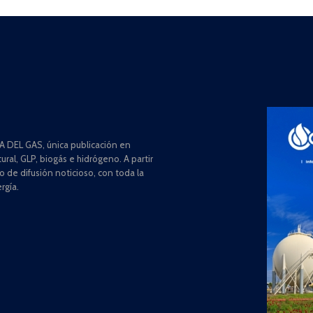
 DEL GAS, única publicación en
ral, GLP, biogás e hidrógeno. A partir
de difusión noticioso, con toda la
rgía.