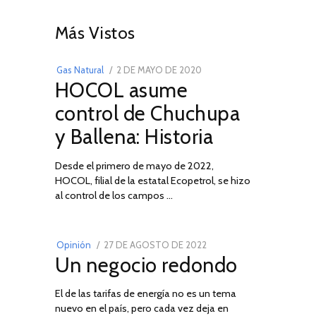
01
Más Vistos
POSTED
Gas Natural
2 DE MAYO DE 2020
16
HOCOL asume
ON
DE
FEBRERO
control de Chuchupa
DE
y Ballena: Historia
2026
Desde el primero de mayo de 2022,
HOCOL, filial de la estatal Ecopetrol, se hizo
02
al control de los campos …
POSTED
Opinión
27 DE AGOSTO DE 2022
30
Un negocio redondo
ON
DE
AGOSTO
El de las tarifas de energía no es un tema
DE
nuevo en el país, pero cada vez deja en
2022