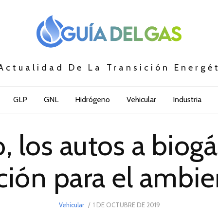
Actualidad De La Transición Energé
GLP
GNL
Hidrógeno
Vehicular
Industria
, los autos a biogá
ción para el ambie
POSTED
Vehicular
1 DE OCTUBRE DE 2019
1
ON
DE