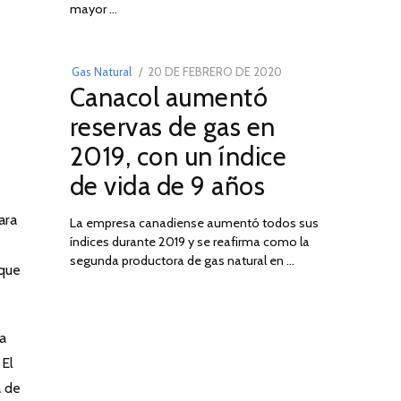
03
mayor …
POSTED
Gas Natural
20 DE FEBRERO DE 2020
10
Canacol aumentó
ON
DE
JULIO
reservas de gas en
DE
2019, con un índice
2025
de vida de 9 años
ara
La empresa canadiense aumentó todos sus
índices durante 2019 y se reafirma como la
segunda productora de gas natural en …
 que
la
 El
a de