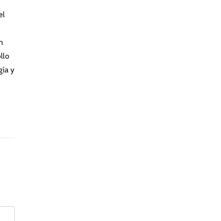
el
n
llo
gía y