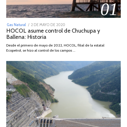
01
POSTED
Gas Natural
2 DE MAYO DE 2020
16
HOCOL asume control de Chuchupa y
ON
DE
Ballena: Historia
FEBRERO
DE
Desde el primero de mayo de 2022, HOCOL, filial de la estatal
2026
Ecopetrol, se hizo al control de los campos …