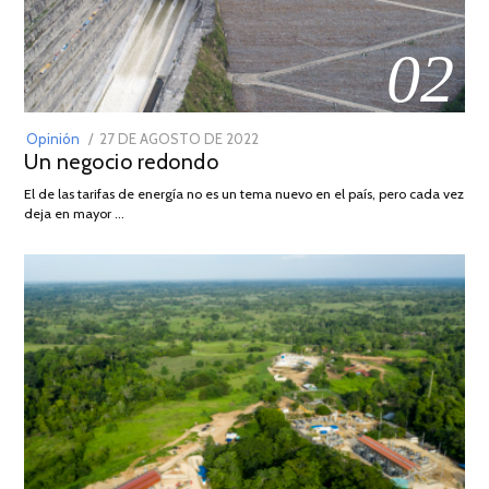
02
POSTED
Opinión
27 DE AGOSTO DE 2022
30
Un negocio redondo
ON
DE
AGOSTO
El de las tarifas de energía no es un tema nuevo en el país, pero cada vez
DE
deja en mayor …
2022