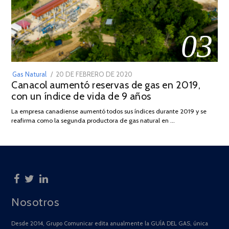
03
POSTED
Gas Natural
20 DE FEBRERO DE 2020
10
Canacol aumentó reservas de gas en 2019,
ON
DE
con un índice de vida de 9 años
JULIO
DE
La empresa canadiense aumentó todos sus índices durante 2019 y se
2025
reafirma como la segunda productora de gas natural en …
Nosotros
Desde 2014, Grupo Comunicar edita anualmente la GUÍA DEL GAS, única