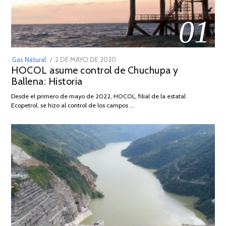
01
POSTED
Gas Natural
2 DE MAYO DE 2020
16
HOCOL asume control de Chuchupa y
ON
DE
Ballena: Historia
FEBRERO
DE
Desde el primero de mayo de 2022, HOCOL, filial de la estatal
2026
Ecopetrol, se hizo al control de los campos …