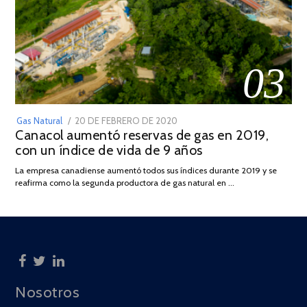
03
POSTED
Gas Natural
20 DE FEBRERO DE 2020
10
Canacol aumentó reservas de gas en 2019,
ON
DE
con un índice de vida de 9 años
JULIO
DE
La empresa canadiense aumentó todos sus índices durante 2019 y se
2025
reafirma como la segunda productora de gas natural en …
Nosotros