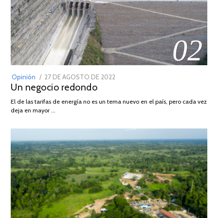
02
POSTED
Opinión
27 DE AGOSTO DE 2022
30
Un negocio redondo
ON
DE
AGOSTO
El de las tarifas de energía no es un tema nuevo en el país, pero cada vez
DE
deja en mayor …
2022