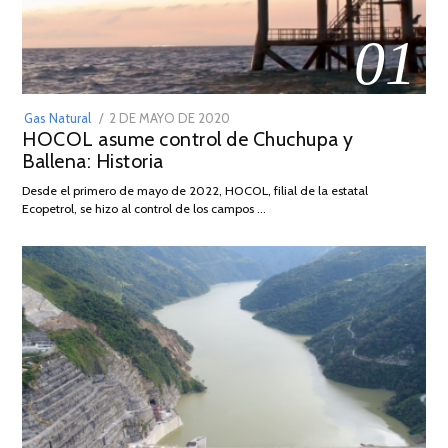
01
POSTED
Gas Natural
2 DE MAYO DE 2020
16
HOCOL asume control de Chuchupa y
ON
DE
Ballena: Historia
FEBRERO
DE
Desde el primero de mayo de 2022, HOCOL, filial de la estatal
2026
Ecopetrol, se hizo al control de los campos …