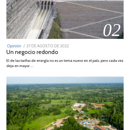
02
POSTED
Opinión
27 DE AGOSTO DE 2022
30
Un negocio redondo
ON
DE
AGOSTO
El de las tarifas de energía no es un tema nuevo en el país, pero cada vez
DE
deja en mayor …
2022