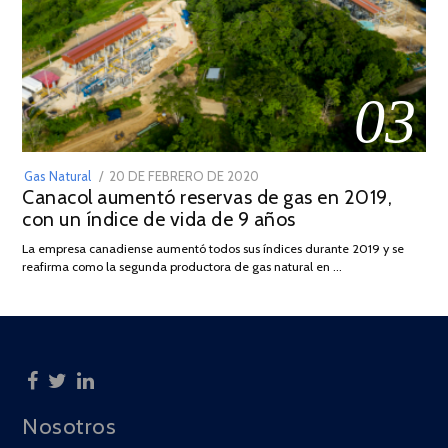
03
POSTED
Gas Natural
20 DE FEBRERO DE 2020
10
Canacol aumentó reservas de gas en 2019,
ON
DE
con un índice de vida de 9 años
JULIO
DE
La empresa canadiense aumentó todos sus índices durante 2019 y se
2025
reafirma como la segunda productora de gas natural en …
Nosotros