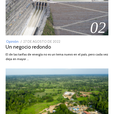
02
POSTED
Opinión
27 DE AGOSTO DE 2022
30
Un negocio redondo
ON
DE
AGOSTO
El de las tarifas de energía no es un tema nuevo en el país, pero cada vez
DE
deja en mayor …
2022