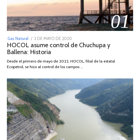
01
POSTED
Gas Natural
2 DE MAYO DE 2020
16
HOCOL asume control de Chuchupa y
ON
DE
Ballena: Historia
FEBRERO
DE
Desde el primero de mayo de 2022, HOCOL, filial de la estatal
2026
Ecopetrol, se hizo al control de los campos …