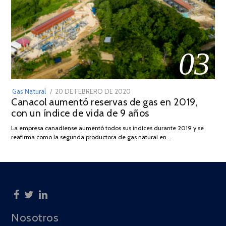
03
POSTED
Gas Natural
20 DE FEBRERO DE 2020
10
Canacol aumentó reservas de gas en 2019,
ON
DE
con un índice de vida de 9 años
JULIO
DE
La empresa canadiense aumentó todos sus índices durante 2019 y se
2025
reafirma como la segunda productora de gas natural en …
Nosotros