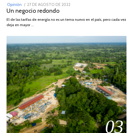
POSTED
Opinión
27 DE AGOSTO DE 2022
30
Un negocio redondo
ON
DE
AGOSTO
El de las tarifas de energía no es un tema nuevo en el país, pero cada vez
DE
deja en mayor …
2022
03