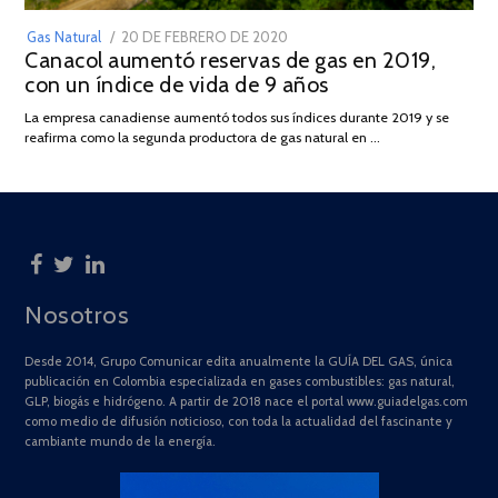
POSTED
Gas Natural
20 DE FEBRERO DE 2020
10
Canacol aumentó reservas de gas en 2019,
ON
DE
con un índice de vida de 9 años
JULIO
DE
La empresa canadiense aumentó todos sus índices durante 2019 y se
2025
reafirma como la segunda productora de gas natural en …
Nosotros
Desde 2014, Grupo Comunicar edita anualmente la GUÍA DEL GAS, única
publicación en Colombia especializada en gases combustibles: gas natural,
GLP, biogás e hidrógeno. A partir de 2018 nace el portal www.guiadelgas.com
como medio de difusión noticioso, con toda la actualidad del fascinante y
cambiante mundo de la energía.