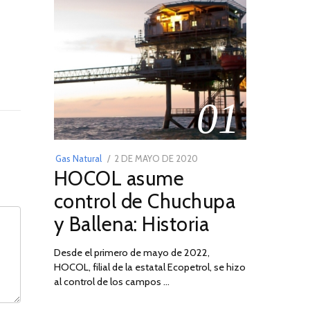
01
POSTED
Gas Natural
2 DE MAYO DE 2020
16
HOCOL asume
ON
DE
FEBRERO
control de Chuchupa
DE
y Ballena: Historia
2026
Desde el primero de mayo de 2022,
HOCOL, filial de la estatal Ecopetrol, se hizo
al control de los campos …