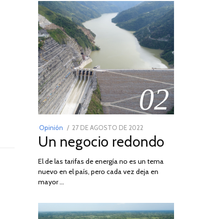
02
POSTED
Opinión
27 DE AGOSTO DE 2022
30
Un negocio redondo
ON
DE
AGOSTO
El de las tarifas de energía no es un tema
DE
nuevo en el país, pero cada vez deja en
2022
mayor …