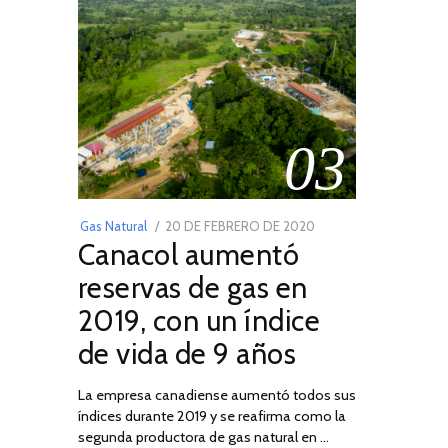
03
POSTED
Gas Natural
20 DE FEBRERO DE 2020
10
Canacol aumentó
ON
DE
JULIO
reservas de gas en
DE
2019, con un índice
2025
de vida de 9 años
La empresa canadiense aumentó todos sus
índices durante 2019 y se reafirma como la
segunda productora de gas natural en …