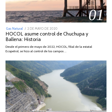
01
POSTED
Gas Natural
2 DE MAYO DE 2020
16
HOCOL asume control de Chuchupa y
ON
DE
Ballena: Historia
FEBRERO
DE
Desde el primero de mayo de 2022, HOCOL, filial de la estatal
2026
Ecopetrol, se hizo al control de los campos …