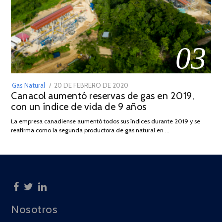
03
POSTED
Gas Natural
20 DE FEBRERO DE 2020
10
Canacol aumentó reservas de gas en 2019,
ON
DE
con un índice de vida de 9 años
JULIO
DE
La empresa canadiense aumentó todos sus índices durante 2019 y se
2025
reafirma como la segunda productora de gas natural en …
Nosotros