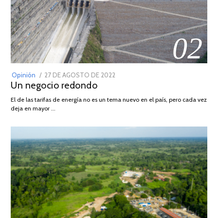
02
POSTED
Opinión
27 DE AGOSTO DE 2022
30
Un negocio redondo
ON
DE
AGOSTO
El de las tarifas de energía no es un tema nuevo en el país, pero cada vez
DE
deja en mayor …
2022