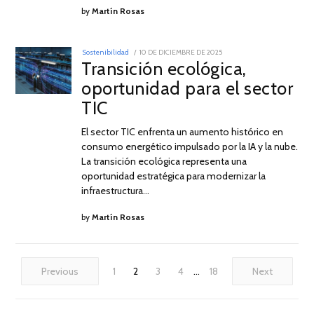
by
Martín Rosas
POSTED
Sostenibilidad
10 DE DICIEMBRE DE 2025
16
ON
Transición ecológica,
DE
FEBRERO
oportunidad para el sector
DE
2026
TIC
El sector TIC enfrenta un aumento histórico en
consumo energético impulsado por la IA y la nube.
La transición ecológica representa una
oportunidad estratégica para modernizar la
infraestructura…
by
Martín Rosas
Previous
1
2
3
4
…
18
Next