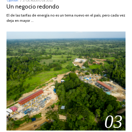
POSTED
Opinión
27 DE AGOSTO DE 2022
30
ON
Un negocio redondo
DE
AGOSTO
DE
El de las tarifas de energía no es un tema nuevo en el país, pero cada vez
2022
deja en mayor …
03