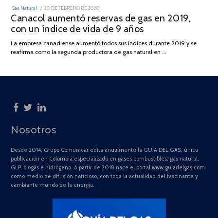
POSTED
Gas Natural
20 DE FEBRERO DE 2020
10
ON
Canacol aumentó reservas de gas en 2019,
DE
JULIO
con un índice de vida de 9 años
DE
2025
La empresa canadiense aumentó todos sus índices durante 2019 y se
reafirma como la segunda productora de gas natural en …
Nosotros
Desde 2014, Grupo Comunicar edita anualmente la GUÍA DEL GAS, única
publicación en Colombia especializada en gases combustibles: gas natural,
GLP, biogás e hidrógeno. A partir de 2018 nace el portal www.guiadelgas.com
como medio de difusión noticioso, con toda la actualidad del fascinante y
cambiante mundo de la energía.