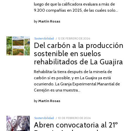
luego de que la calificadora evaluara a más de
9.200 compañías en 2025, de las cuales solo…
by
Martín Rosas
POSTED
Sostenibilidad
12 DE FEBRERO DE 2026
4
ON
Del carbón a la producción
DE
MARZO
sostenible en suelos
DE
2026
rehabilitados de La Guajira
Rehabilitar la tierra después de la minería de
carbón sí es posible, y en La Guajira ya está
ocurriendo. La Granja Experimental Manantial de
Cerrejón es una muestra…
by
Martín Rosas
POSTED
Sostenibilidad
10 DE FEBRERO DE 2026
10
ON
Abren convocatoria al 21º
DE
FEBRERO