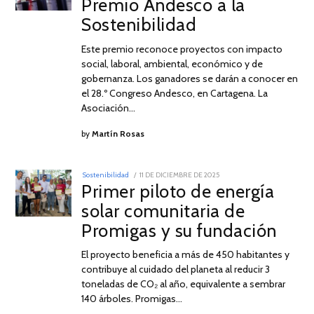
Premio Andesco a la
DE
2026
Sostenibilidad
Este premio reconoce proyectos con impacto
social, laboral, ambiental, económico y de
gobernanza. Los ganadores se darán a conocer en
el 28.º Congreso Andesco, en Cartagena. La
Asociación…
by
Martín Rosas
POSTED
Sostenibilidad
11 DE DICIEMBRE DE 2025
11
ON
Primer piloto de energía
DE
DICIEMBRE
solar comunitaria de
DE
2025
Promigas y su fundación
El proyecto beneficia a más de 450 habitantes y
contribuye al cuidado del planeta al reducir 3
toneladas de CO₂ al año, equivalente a sembrar
140 árboles. Promigas…