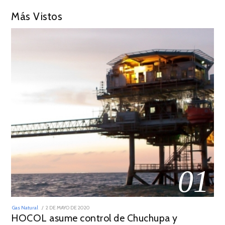
Más Vistos
01
POSTED
Gas Natural
2 DE MAYO DE 2020
16
ON
HOCOL asume control de Chuchupa y
DE
FEBRERO