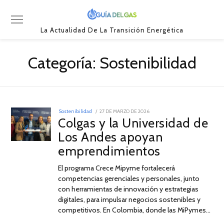
La Actualidad De La Transición Energética
Categoría:
Sostenibilidad
POSTED
Sostenibilidad
27 DE MARZO DE 2026
27
ON
Colgas y la Universidad de
DE
MARZO
Los Andes apoyan
DE
2026
emprendimientos
El programa Crece Mipyme fortalecerá
competencias gerenciales y personales, junto
con herramientas de innovación y estrategias
digitales, para impulsar negocios sostenibles y
competitivos. En Colombia, donde las MiPymes…