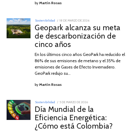
by
Martín Rosas
POSTED
Sostenibilidad
18 DE MARZO DE 2026
18
ON
Geopark alcanza su meta
DE
MARZO
de descarbonización de
DE
2026
cinco años
En los últimos cinco años GeoPark ha reducido el
86% de sus emisiones de metano y el 35% de
emisiones de Gases de Efecto Invernadero.
GeoPark redujo su…
by
Martín Rosas
POSTED
Sostenibilidad
5 DE MARZO DE 2026
5
ON
Día Mundial de la
DE
MARZO
Eficiencia Energética:
DE
2026
¿Cómo está Colombia?