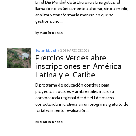
En el Día Mundial de la Eficiencia Energética, el
llamado no es únicamente a ahorrar, sino a medir,
analizar y transformar la manera en que se
gestiona uno…
by
Martín Rosas
POSTED
Sostenibilidad
2 DE MARZO DE 2026
2
ON
Premios Verdes abre
DE
MARZO
inscripciones en América
DE
2026
Latina y el Caribe
El programa de educación continua para
proyectos sociales y ambientales inicia su
convocatoria regional desde el 1 de marzo,
conectando iniciativas en un programa gratuito de
fortalecimiento, evaluación…
by
Martín Rosas