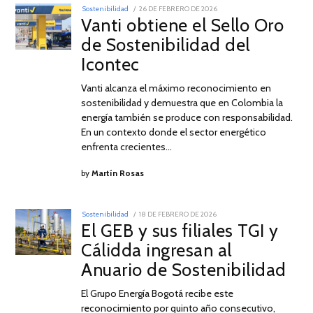
POSTED
Sostenibilidad
26 DE FEBRERO DE 2026
26
ON
Vanti obtiene el Sello Oro
DE
FEBRERO
de Sostenibilidad del
DE
2026
Icontec
Vanti alcanza el máximo reconocimiento en
sostenibilidad y demuestra que en Colombia la
energía también se produce con responsabilidad.
En un contexto donde el sector energético
enfrenta crecientes…
by
Martín Rosas
POSTED
Sostenibilidad
18 DE FEBRERO DE 2026
18
ON
El GEB y sus filiales TGI y
DE
FEBRERO
Cálidda ingresan al
DE
2026
Anuario de Sostenibilidad
El Grupo Energía Bogotá recibe este
reconocimiento por quinto año consecutivo,