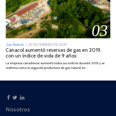
03
POSTED
Gas Natural
20 DE FEBRERO DE 2020
10
Canacol aumentó reservas de gas en 2019,
ON
DE
con un índice de vida de 9 años
JULIO
DE
La empresa canadiense aumentó todos sus índices durante 2019 y se
2025
reafirma como la segunda productora de gas natural en …
Nosotros