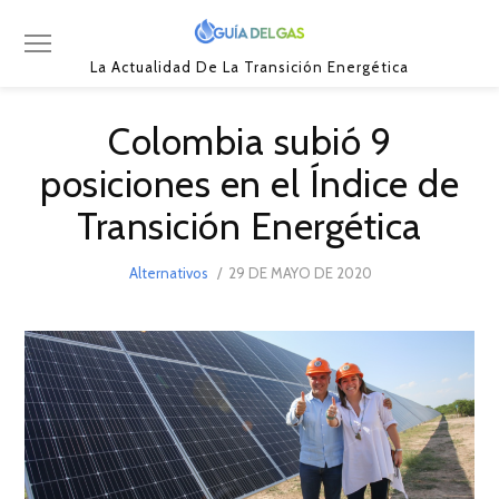
La Actualidad De La Transición Energética
Colombia subió 9
posiciones en el Índice de
Transición Energética
POSTED
Alternativos
29 DE MAYO DE 2020
1
ON
DE
JUNIO
DE
2020