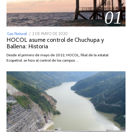
01
POSTED
Gas Natural
2 DE MAYO DE 2020
16
HOCOL asume control de Chuchupa y
ON
DE
Ballena: Historia
FEBRERO
DE
Desde el primero de mayo de 2022, HOCOL, filial de la estatal
2026
Ecopetrol, se hizo al control de los campos …