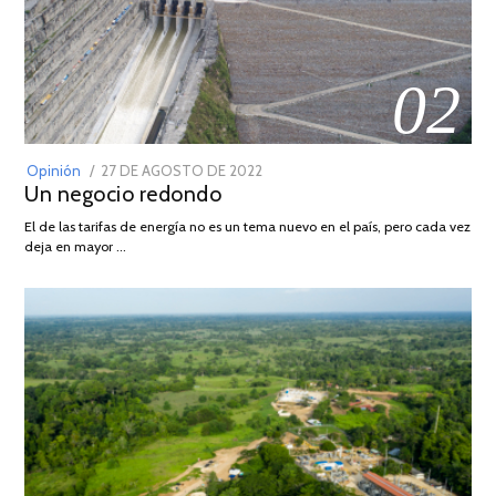
02
POSTED
Opinión
27 DE AGOSTO DE 2022
30
Un negocio redondo
ON
DE
AGOSTO
El de las tarifas de energía no es un tema nuevo en el país, pero cada vez
DE
deja en mayor …
2022