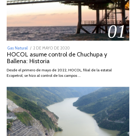
01
POSTED
Gas Natural
2 DE MAYO DE 2020
16
HOCOL asume control de Chuchupa y
ON
DE
Ballena: Historia
FEBRERO
DE
Desde el primero de mayo de 2022, HOCOL, filial de la estatal
2026
Ecopetrol, se hizo al control de los campos …