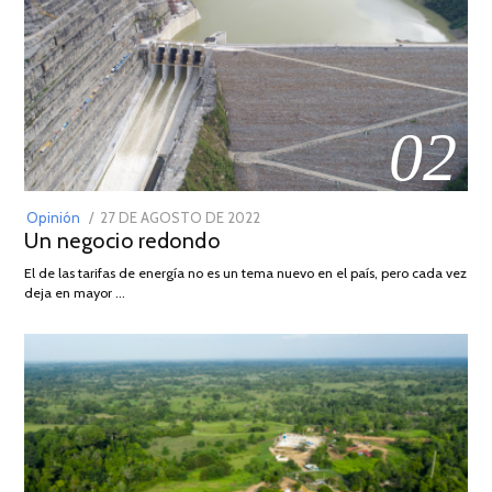
02
POSTED
Opinión
27 DE AGOSTO DE 2022
30
Un negocio redondo
ON
DE
AGOSTO
El de las tarifas de energía no es un tema nuevo en el país, pero cada vez
DE
deja en mayor …
2022