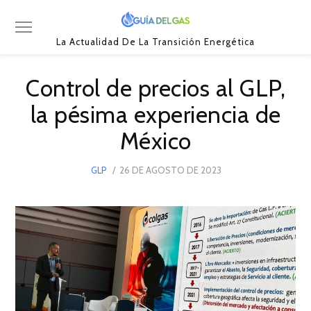
La Actualidad De La Transición Energética
Control de precios al GLP,
la pésima experiencia de
México
POSTED
GLP
26 DE AGOSTO DE 2023
26
ON
DE
AGOSTO
DE
2023