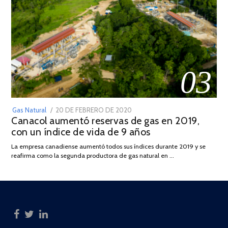
03
POSTED
Gas Natural
20 DE FEBRERO DE 2020
10
Canacol aumentó reservas de gas en 2019,
ON
DE
con un índice de vida de 9 años
JULIO
DE
La empresa canadiense aumentó todos sus índices durante 2019 y se
2025
reafirma como la segunda productora de gas natural en …