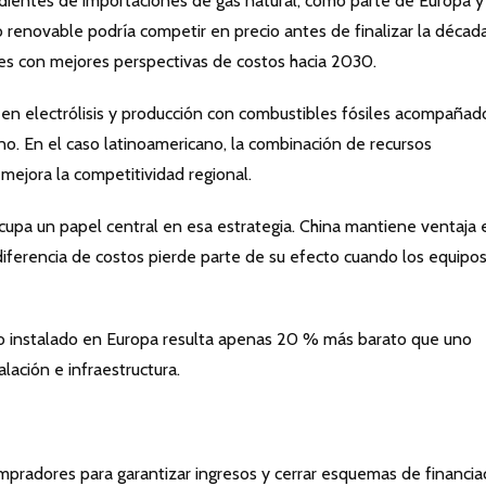
dientes de importaciones de gas natural, como parte de Europa y
 renovable podría competir en precio antes de finalizar la década
nes con mejores perspectivas de costos hacia 2030.
 en electrólisis y producción con combustibles fósiles acompañad
o. En el caso latinoamericano, la combinación de recursos
mejora la competitividad regional.
cupa un papel central en esa estrategia. China mantiene ventaja 
 diferencia de costos pierde parte de su efecto cuando los equipo
ino instalado en Europa resulta apenas 20 % más barato que uno
lación e infraestructura.
pradores para garantizar ingresos y cerrar esquemas de financiac