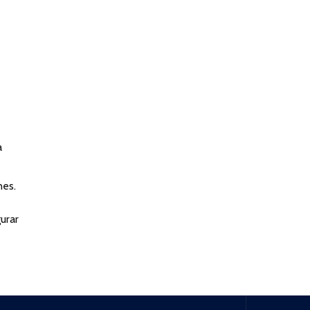
a
nes.
urar