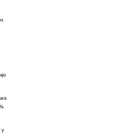
os
ajo
ara
 %
 y