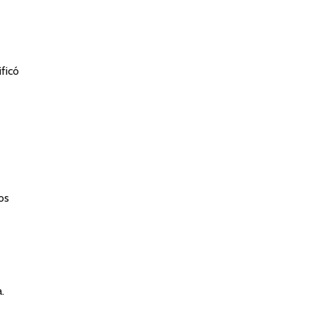
ficó
os
.