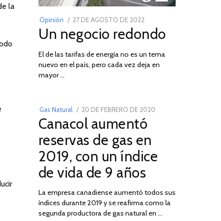
de la
POSTED
Opinión
27 DE AGOSTO DE 2022
30
Un negocio redondo
ON
DE
AGOSTO
todo
El de las tarifas de energía no es un tema
DE
nuevo en el país, pero cada vez deja en
2022
03
mayor …
e
POSTED
Gas Natural
20 DE FEBRERO DE 2020
10
Canacol aumentó
ON
DE
JULIO
reservas de gas en
DE
2019, con un índice
2025
de vida de 9 años
ucir
La empresa canadiense aumentó todos sus
índices durante 2019 y se reafirma como la
segunda productora de gas natural en …