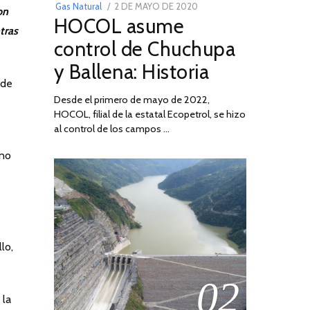
POSTED
Gas Natural
2 DE MAYO DE 2020
16
on
HOCOL asume
ON
DE
tras
FEBRERO
control de Chuchupa
DE
y Ballena: Historia
2026
 de
Desde el primero de mayo de 2022,
HOCOL, filial de la estatal Ecopetrol, se hizo
al control de los campos …
eno
lo,
02
 la