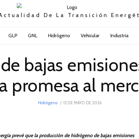
Actualidad De La Transición Energé
GLP
GNL
Hidrógeno
Vehicular
Industria
 de bajas emisione
la promesa al mer
POSTED
Hidrógeno
13 DE MAYO DE 2026
13
ON
DE
MAYO
DE
2026
nergía prevé que la producción de hidrógeno de bajas emisiones