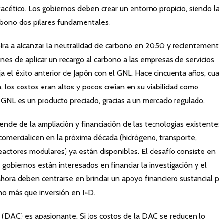
acético. Los gobiernos deben crear un entorno propicio, siendo l
carbono dos pilares fundamentales.
pira a alcanzar la neutralidad de carbono en 2050 y recientement
anes de aplicar un recargo al carbono a las empresas de servicios
eja el éxito anterior de Japón con el GNL. Hace cincuenta años, cu
los costos eran altos y pocos creían en su viabilidad como
l GNL es un producto preciado, gracias a un mercado regulado.
pende de la ampliación y financiación de las tecnologías existente
omercialicen en la próxima década (hidrógeno, transporte,
actores modulares) ya están disponibles. El desafío consiste en
 gobiernos están interesados ​​en financiar la investigación y el
ahora deben centrarse en brindar un apoyo financiero sustancial 
ho más que inversión en I+D.
re (DAC) es apasionante. Si los costos de la DAC se reducen lo