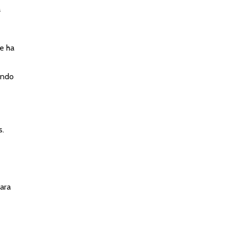
a
e ha
ando
s.
para