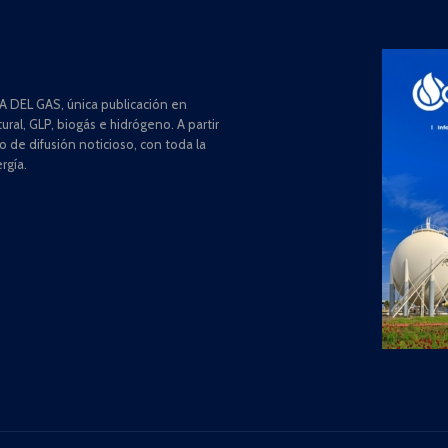
 DEL GAS, única publicación en
ral, GLP, biogás e hidrógeno. A partir
de difusión noticioso, con toda la
rgía.