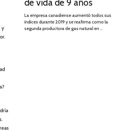
de vida de 9 años
La empresa canadiense aumentó todos sus
índices durante 2019 y se reafirma como la
 y
segunda productora de gas natural en …
or.
dad
a?
dría
s.
áreas