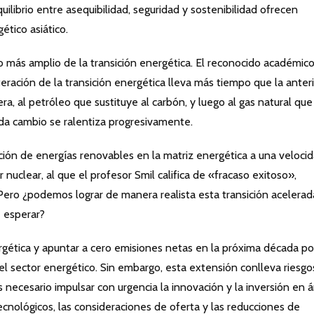
uilibrio entre asequibilidad, seguridad y sostenibilidad ofrecen
ético asiático.
más amplio de la transición energética. El reconocido académico
eración de la transición energética lleva más tiempo que la anteri
a, al petróleo que sustituye al carbón, y luego al gas natural que
ada cambio se ralentiza progresivamente.
ción de energías renovables en la matriz energética a una veloci
nuclear, al que el profesor Smil califica de «fracaso exitoso»,
ro ¿podemos lograr de manera realista esta transición acelerad
e esperar?
ergética y apuntar a cero emisiones netas en la próxima década po
del sector energético. Sin embargo, esta extensión conlleva riesgo
necesario impulsar con urgencia la innovación y la inversión en 
tecnológicos, las consideraciones de oferta y las reducciones de