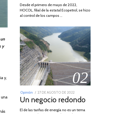
Desde el primero de mayo de 2022,
HOCOL, filial de la estatal Ecopetrol, se hizo
al control de los campos …
 un
s y
02
a y,
POSTED
Opinión
27 DE AGOSTO DE 2022
30
n una
Un negocio redondo
ON
DE
AGOSTO
El de las tarifas de energía no es un tema
DE
 más