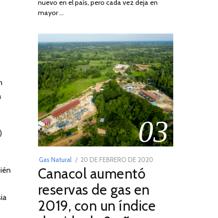
nuevo en el país, pero cada vez deja en
2022
mayor …
n
a
03
)
POSTED
Gas Natural
20 DE FEBRERO DE 2020
10
Canacol aumentó
bién
ON
DE
JULIO
reservas de gas en
DE
ia
2019, con un índice
2025