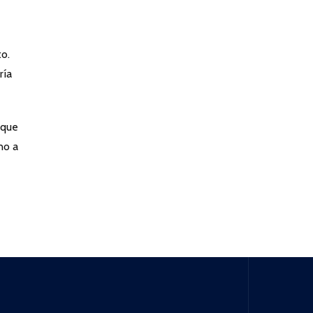
to.
ría
oque
no a