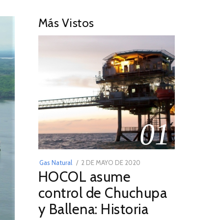
Más Vistos
01
POSTED
Gas Natural
2 DE MAYO DE 2020
16
HOCOL asume
ON
DE
FEBRERO
control de Chuchupa
DE
y Ballena: Historia
2026