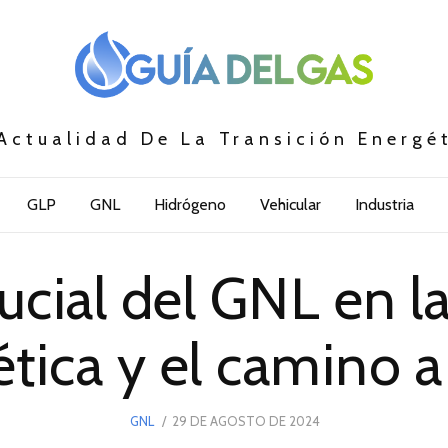
Actualidad De La Transición Energé
GLP
GNL
Hidrógeno
Vehicular
Industria
ucial del GNL en l
tica y el camino a
POSTED
GNL
29 DE AGOSTO DE 2024
29
ON
DE