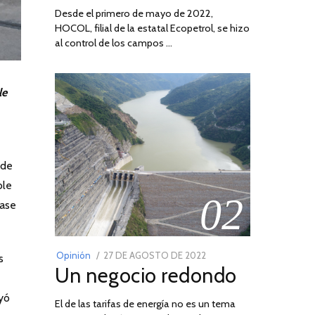
Desde el primero de mayo de 2022,
HOCOL, filial de la estatal Ecopetrol, se hizo
al control de los campos …
le
 de
ble
02
base
POSTED
Opinión
27 DE AGOSTO DE 2022
30
s
Un negocio redondo
ON
DE
AGOSTO
uyó
El de las tarifas de energía no es un tema
DE