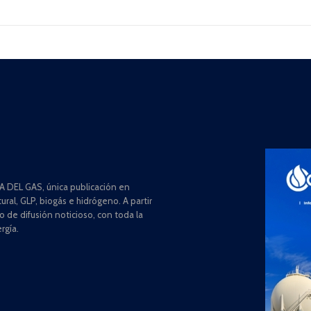
 DEL GAS, única publicación en
ral, GLP, biogás e hidrógeno. A partir
de difusión noticioso, con toda la
rgía.