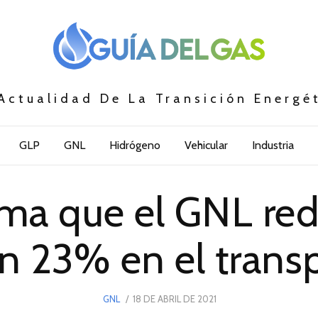
Actualidad De La Transición Energé
GLP
GNL
Hidrógeno
Vehicular
Industria
rma que el GNL re
en 23% en el trans
POSTED
GNL
18 DE ABRIL DE 2021
18
ON
DE