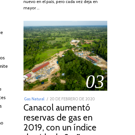
nuevo en el país, pero cada vez deja en
2022
mayor …
de
dos
mite
03
e
tes
POSTED
Gas Natural
20 DE FEBRERO DE 2020
10
Canacol aumentó
s
ON
DE
JULIO
reservas de gas en
DE
no
2019, con un índice
2025