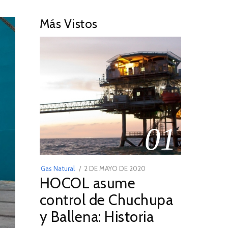
Más Vistos
01
POSTED
Gas Natural
2 DE MAYO DE 2020
16
HOCOL asume
ON
DE
FEBRERO
control de Chuchupa
DE
y Ballena: Historia
2026