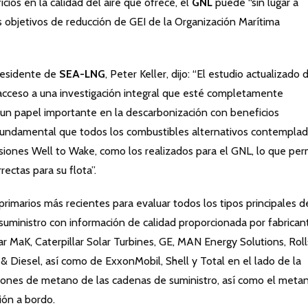
ios en la calidad del aire que ofrece, el
GNL
puede “sin lugar a
os objetivos de reducción de GEI de la Organización Marítima
presidente de
SEA-LNG
, Peter Keller, dijo: “El estudio actualizado 
 acceso a una investigación integral que esté completamente
a un papel importante en la descarbonización con beneficios
s fundamental que todos los combustibles alternativos contempla
siones Well to Wake, como los realizados para el GNL, lo que per
ectas para su flota”.
primarios más recientes para evaluar todos los tipos principales d
uministro con información de calidad proporcionada por fabrican
lar MaK, Caterpillar Solar Turbines, GE, MAN Energy Solutions, Roll
& Diesel, así como de ExxonMobil, Shell y Total en el lado de la
siones de metano de las cadenas de suministro, así como el meta
ión a bordo.