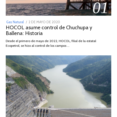
01
POSTED
Gas Natural
2 DE MAYO DE 2020
16
HOCOL asume control de Chuchupa y
ON
DE
Ballena: Historia
FEBRERO
DE
Desde el primero de mayo de 2022, HOCOL, filial de la estatal
2026
Ecopetrol, se hizo al control de los campos …