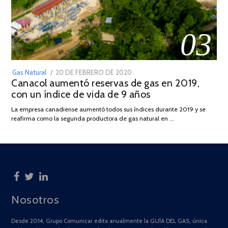
03
POSTED
Gas Natural
20 DE FEBRERO DE 2020
10
Canacol aumentó reservas de gas en 2019,
ON
DE
con un índice de vida de 9 años
JULIO
DE
La empresa canadiense aumentó todos sus índices durante 2019 y se
2025
reafirma como la segunda productora de gas natural en …
Nosotros
Desde 2014, Grupo Comunicar edita anualmente la GUÍA DEL GAS, única