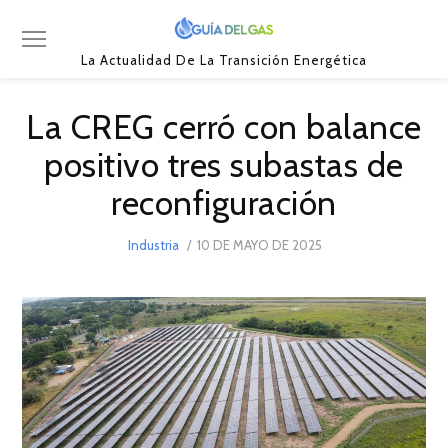
La Actualidad De La Transición Energética
La CREG cerró con balance
positivo tres subastas de
reconfiguración
POSTED
Industria
10 DE MAYO DE 2025
10
ON
DE
MAYO
DE
2025