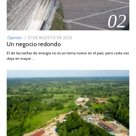
02
POSTED
Opinión
27 DE AGOSTO DE 2022
30
Un negocio redondo
ON
DE
AGOSTO
El de las tarifas de energía no es un tema nuevo en el país, pero cada vez
DE
deja en mayor …
2022