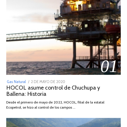
01
POSTED
Gas Natural
2 DE MAYO DE 2020
16
HOCOL asume control de Chuchupa y
ON
DE
Ballena: Historia
FEBRERO
DE
Desde el primero de mayo de 2022, HOCOL, filial de la estatal
2026
Ecopetrol, se hizo al control de los campos …