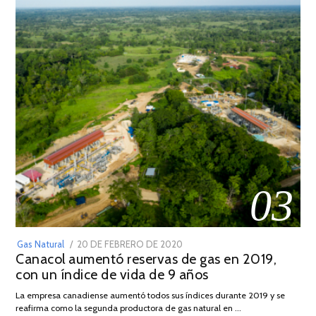
03
POSTED
Gas Natural
20 DE FEBRERO DE 2020
10
Canacol aumentó reservas de gas en 2019,
ON
DE
con un índice de vida de 9 años
JULIO
DE
La empresa canadiense aumentó todos sus índices durante 2019 y se
2025
reafirma como la segunda productora de gas natural en …