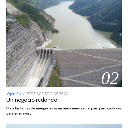
02
POSTED
Opinión
27 DE AGOSTO DE 2022
30
Un negocio redondo
ON
DE
AGOSTO
El de las tarifas de energía no es un tema nuevo en el país, pero cada vez
DE
deja en mayor …
2022