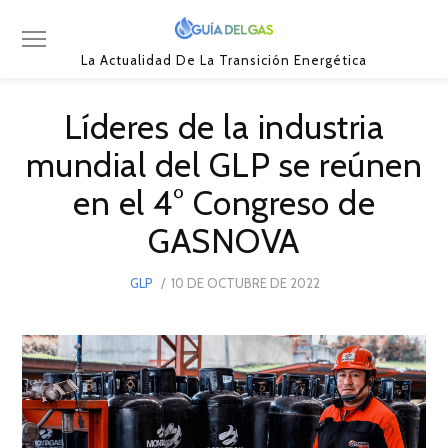
La Actualidad De La Transición Energética
Líderes de la industria
mundial del GLP se reúnen
en el 4° Congreso de
GASNOVA
POSTED
GLP
10 DE OCTUBRE DE 2022
10
ON
DE
OCTUBRE
DE
2022