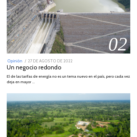
02
POSTED
Opinión
27 DE AGOSTO DE 2022
30
Un negocio redondo
ON
DE
AGOSTO
El de las tarifas de energía no es un tema nuevo en el país, pero cada vez
DE
deja en mayor …
2022