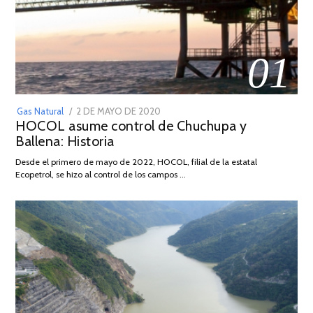
01
POSTED
Gas Natural
2 DE MAYO DE 2020
16
HOCOL asume control de Chuchupa y
ON
DE
Ballena: Historia
FEBRERO
DE
Desde el primero de mayo de 2022, HOCOL, filial de la estatal
2026
Ecopetrol, se hizo al control de los campos …