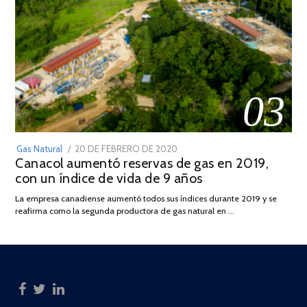
03
POSTED
Gas Natural
20 DE FEBRERO DE 2020
10
Canacol aumentó reservas de gas en 2019,
ON
DE
con un índice de vida de 9 años
JULIO
DE
La empresa canadiense aumentó todos sus índices durante 2019 y se
2025
reafirma como la segunda productora de gas natural en …