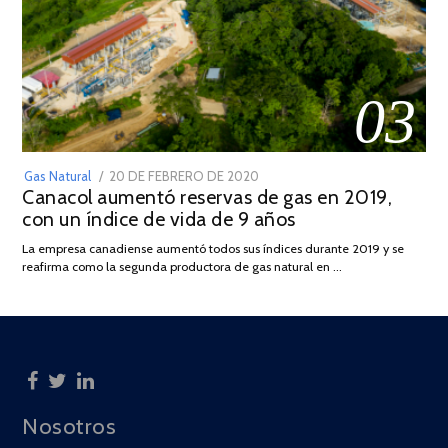
03
POSTED
Gas Natural
20 DE FEBRERO DE 2020
10
Canacol aumentó reservas de gas en 2019,
ON
DE
con un índice de vida de 9 años
JULIO
DE
La empresa canadiense aumentó todos sus índices durante 2019 y se
2025
reafirma como la segunda productora de gas natural en …
Nosotros