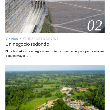
02
POSTED
Opinión
27 DE AGOSTO DE 2022
30
Un negocio redondo
ON
DE
AGOSTO
El de las tarifas de energía no es un tema nuevo en el país, pero cada vez
DE
deja en mayor …
2022