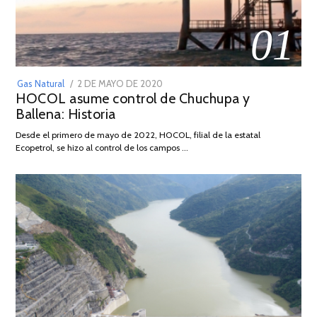
01
POSTED
Gas Natural
2 DE MAYO DE 2020
16
HOCOL asume control de Chuchupa y
ON
DE
Ballena: Historia
FEBRERO
DE
Desde el primero de mayo de 2022, HOCOL, filial de la estatal
2026
Ecopetrol, se hizo al control de los campos …