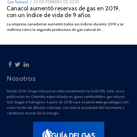
POSTED
Gas Natural
20 DE FEBRERO DE 2020
10
Canacol aumentó reservas de gas en 2019,
ON
DE
con un índice de vida de 9 años
JULIO
DE
La empresa canadiense aumentó todos sus índices durante 2019 y se
2025
reafirma como la segunda productora de gas natural en …
Nosotros
Desde 2014, Grupo Comunicar edita anualmente la GUÍA DEL GAS, única
publicación en Colombia especializada en gases combustibles: gas natural,
GLP, biogás e hidrógeno. A partir de 2018 nace el portal www.guiadelgas.com
como medio de difusión noticioso, con toda la actualidad del fascinante y
cambiante mundo de la energía.