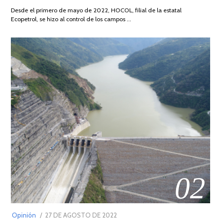
DE
Desde el primero de mayo de 2022, HOCOL, filial de la estatal
2026
Ecopetrol, se hizo al control de los campos …
02
POSTED
Opinión
27 DE AGOSTO DE 2022
30