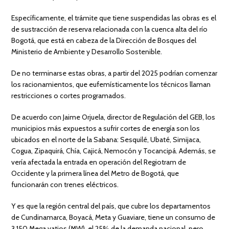
Específicamente, el trámite que tiene suspendidas las obras es el
de sustracción de reserva relacionada con la cuenca alta del río
Bogotá, que está en cabeza de la Dirección de Bosques del
Ministerio de Ambiente y Desarrollo Sostenible.
De no terminarse estas obras, a partir del 2025 podrían comenzar
los racionamientos, que eufemísticamente los técnicos llaman
restricciones o cortes programados.
De acuerdo con Jaime Orjuela, director de Regulación del GEB, los
municipios más expuestos a sufrir cortes de energía son los
ubicados en el norte de la Sabana: Sesquilé, Ubaté, Simijaca,
Cogua, Zipaquirá, Chía, Cajicá, Nemocón y Tocancipá. Además, se
vería afectada la entrada en operación del Regiotram de
Occidente y la primera línea del Metro de Bogotá, que
funcionarán con trenes eléctricos.
Y es que la región central del país, que cubre los departamentos
de Cundinamarca, Boyacá, Meta y Guaviare, tiene un consumo de
3.150 Mega vatios (MW), el 25% de la demanda nacional, pero