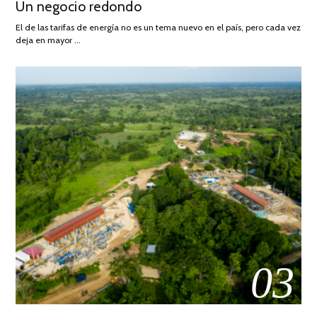
Un negocio redondo
ON
DE
AGOSTO
El de las tarifas de energía no es un tema nuevo en el país, pero cada vez
DE
deja en mayor …
2022
03