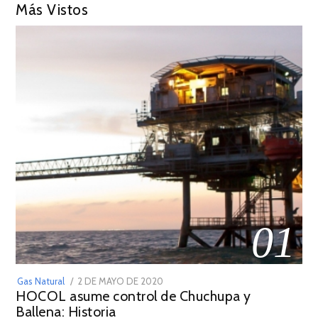
Más Vistos
01
POSTED
Gas Natural
2 DE MAYO DE 2020
16
HOCOL asume control de Chuchupa y
ON
DE
Ballena: Historia
FEBRERO