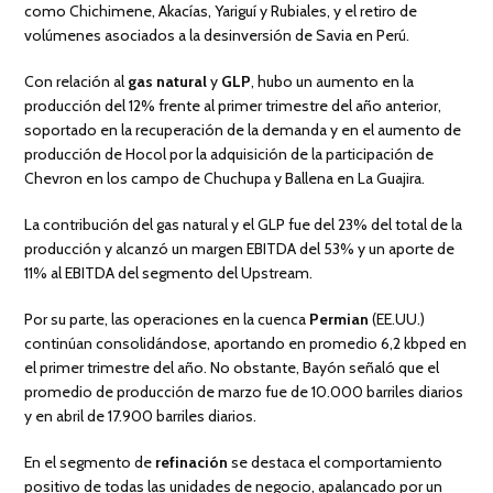
como Chichimene, Akacías, Yariguí y Rubiales, y el retiro de
volúmenes asociados a la desinversión de Savia en Perú.
Con relación al
gas natural
y
GLP
, hubo un aumento en la
producción del 12% frente al primer trimestre del año anterior,
soportado en la recuperación de la demanda y en el aumento de
producción de Hocol por la adquisición de la participación de
Chevron en los campo de Chuchupa y Ballena en La Guajira.
La contribución del gas natural y el GLP fue del 23% del total de la
producción y alcanzó un margen EBITDA del 53% y un aporte de
11% al EBITDA del segmento del Upstream.
Por su parte, las operaciones en la cuenca
Permian
(EE.UU.)
continúan consolidándose, aportando en promedio 6,2 kbped en
el primer trimestre del año. No obstante, Bayón señaló que el
promedio de producción de marzo fue de 10.000 barriles diarios
y en abril de 17.900 barriles diarios.
En el segmento de
refinación
se destaca el comportamiento
positivo de todas las unidades de negocio, apalancado por un