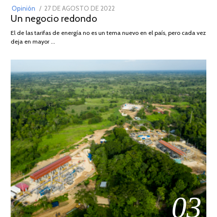
POSTED
Opinión
27 DE AGOSTO DE 2022
30
Un negocio redondo
ON
DE
AGOSTO
El de las tarifas de energía no es un tema nuevo en el país, pero cada vez
DE
deja en mayor …
2022
03