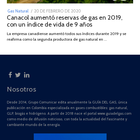
POSTED
Gas Natural
20 DE FEBRERO DE 2020
10
Canacol aumentó reservas de gas en 2019,
ON
DE
con un índice de vida de 9 años
JULIO
DE
La empresa canadiense aumentó todos sus índices durante 2019 y se
2025
reafirma como la segunda productora de gas natural en …
Nosotros
Desde 2014, Grupo Comunicar edita anualmente la GUÍA DEL GAS, única
publicación en Colombia especializada en gases combustibles: gas natural,
GLP, biogás e hidrógeno. A partir de 2018 nace el portal www.guiadelgas.com
como medio de difusión noticioso, con toda la actualidad del fascinante y
cambiante mundo de la energía.