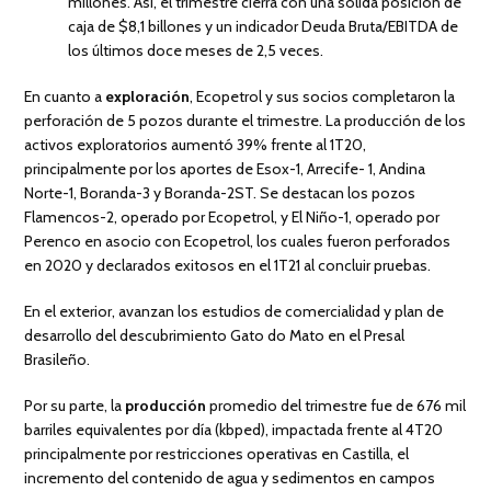
millones. Así, el trimestre cierra con una sólida posición de
caja de $8,1 billones y un indicador Deuda Bruta/EBITDA de
los últimos doce meses de 2,5 veces.
En cuanto a
exploración
, Ecopetrol y sus socios completaron la
perforación de 5 pozos durante el trimestre. La producción de los
activos exploratorios aumentó 39% frente al 1T20,
principalmente por los aportes de Esox-1, Arrecife- 1, Andina
Norte-1, Boranda-3 y Boranda-2ST. Se destacan los pozos
Flamencos-2, operado por Ecopetrol, y El Niño-1, operado por
Perenco en asocio con Ecopetrol, los cuales fueron perforados
en 2020 y declarados exitosos en el 1T21 al concluir pruebas.
En el exterior, avanzan los estudios de comercialidad y plan de
desarrollo del descubrimiento Gato do Mato en el Presal
Brasileño.
Por su parte, la
producción
promedio del trimestre fue de 676 mil
barriles equivalentes por día (kbped), impactada frente al 4T20
principalmente por restricciones operativas en Castilla, el
incremento del contenido de agua y sedimentos en campos