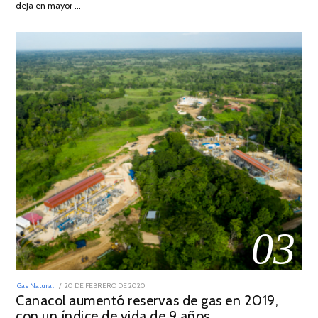
deja en mayor …
03
POSTED
Gas Natural
20 DE FEBRERO DE 2020
10
ON
Canacol aumentó reservas de gas en 2019,
DE
JULIO
con un índice de vida de 9 años
DE