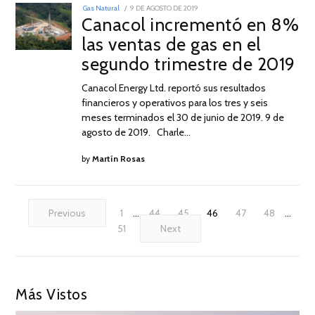
POSTED
Gas Natural
9 DE AGOSTO DE 2019
9
ON
Canacol incrementó en 8%
DE
AGOSTO
las ventas de gas en el
DE
2019
segundo trimestre de 2019
Canacol Energy Ltd. reportó sus resultados
financieros y operativos para los tres y seis
meses terminados el 30 de junio de 2019. 9 de
agosto de 2019. Charle…
by
Martín Rosas
Previous
1
…
44
45
46
47
48
…
51
Next
Más Vistos