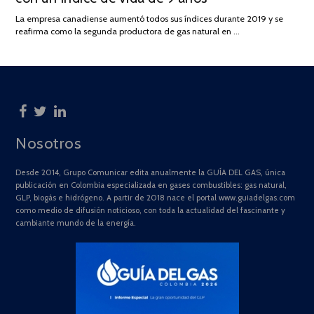
2025
La empresa canadiense aumentó todos sus índices durante 2019 y se
reafirma como la segunda productora de gas natural en …
Nosotros
Desde 2014, Grupo Comunicar edita anualmente la GUÍA DEL GAS, única
publicación en Colombia especializada en gases combustibles: gas natural,
GLP, biogás e hidrógeno. A partir de 2018 nace el portal www.guiadelgas.com
como medio de difusión noticioso, con toda la actualidad del fascinante y
cambiante mundo de la energía.