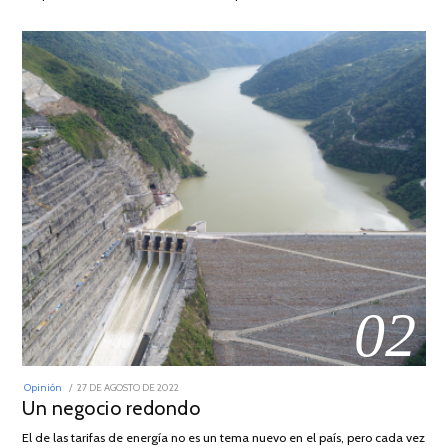
02
POSTED
Opinión
27 DE AGOSTO DE 2022
30
ON
Un negocio redondo
DE
AGOSTO
DE
El de las tarifas de energía no es un tema nuevo en el país, pero cada vez
2022