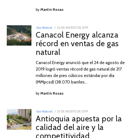
by
Martín Rosas
POSTED
Gas Natural
26 DE AGOSTO DE 2019
26
ON
Canacol Energy alcanza
DE
AGOSTO
récord en ventas de gas
DE
2019
natural
Canacol Energy anunció que el 24 de agosto de
2019 logró ventas récord de gas natural de 217
millones de pies cúbicos estándar por día
(MMpcsd) (38.070 barriles…
by
Martín Rosas
POSTED
Gas Natural
23 DE AGOSTO DE 2019
23
ON
Antioquia apuesta por la
DE
AGOSTO
calidad del aire y la
DE
2019
competitividad