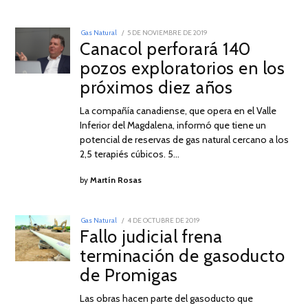
POSTED
Gas Natural
5 DE NOVIEMBRE DE 2019
5
ON
Canacol perforará 140
DE
NOVIEMBRE
pozos exploratorios en los
DE
2019
próximos diez años
La compañía canadiense, que opera en el Valle
Inferior del Magdalena, informó que tiene un
potencial de reservas de gas natural cercano a los
2,5 terapiés cúbicos. 5…
by
Martín Rosas
POSTED
Gas Natural
4 DE OCTUBRE DE 2019
19
ON
Fallo judicial frena
DE
OCTUBRE
terminación de gasoducto
DE
2019
de Promigas
Las obras hacen parte del gasoducto que