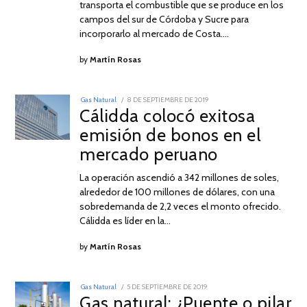
transporta el combustible que se produce en los
campos del sur de Córdoba y Sucre para
incorporarlo al mercado de Costa.…
by
Martín Rosas
POSTED
Gas Natural
8 DE SEPTIEMBRE DE 2019
8
ON
Cálidda colocó exitosa
DE
SEPTIEMBRE
emisión de bonos en el
DE
2019
mercado peruano
La operación ascendió a 342 millones de soles,
alrededor de 100 millones de dólares, con una
sobredemanda de 2,2 veces el monto ofrecido.
Cálidda es líder en la…
by
Martín Rosas
POSTED
Gas Natural
5 DE SEPTIEMBRE DE 2019
5
ON
Gas natural: ¿Puente o pilar
DE