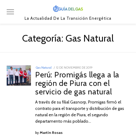
La Actualidad De La Transición Energética
Categoría:
Gas Natural
POSTED
Gas Natural
12 DE NOVIEMBRE DE 2019
12
ON
Perú: Promigás llega a la
DE
NOVIEMBRE
región de Piura con el
DE
2019
servicio de gas natural
A través de su filial Gasnorp, Promigas firmó el
contrato para el transporte y distribución de gas
natural en la región de Piura, el segundo
departamento más poblado…
by
Martín Rosas