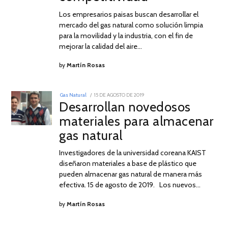
Los empresarios paisas buscan desarrollar el
mercado del gas natural como solución limpia
para la movilidad y la industria, con el fin de
mejorar la calidad del aire…
by
Martín Rosas
POSTED
Gas Natural
15 DE AGOSTO DE 2019
15
ON
Desarrollan novedosos
DE
AGOSTO
materiales para almacenar
DE
2019
gas natural
Investigadores de la universidad coreana KAIST
diseñaron materiales a base de plástico que
pueden almacenar gas natural de manera más
efectiva. 15 de agosto de 2019. Los nuevos…
by
Martín Rosas