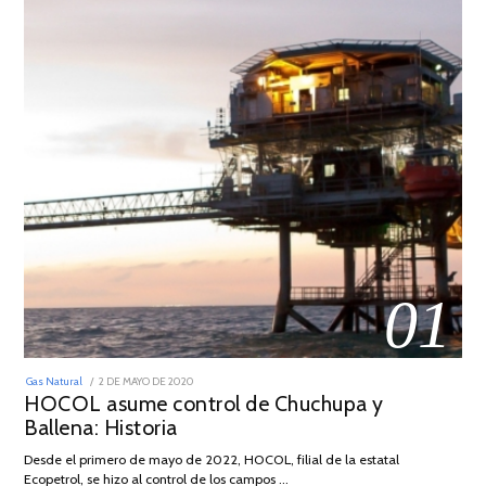
01
POSTED
Gas Natural
2 DE MAYO DE 2020
16
ON
HOCOL asume control de Chuchupa y
DE
FEBRERO
Ballena: Historia
DE
2026
Desde el primero de mayo de 2022, HOCOL, filial de la estatal
Ecopetrol, se hizo al control de los campos …