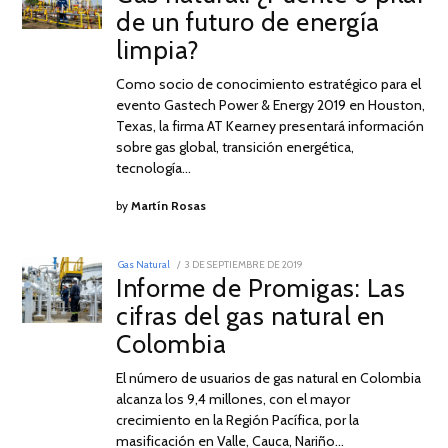
SEPTIEMBRE
de un futuro de energía
DE
2019
limpia?
Como socio de conocimiento estratégico para el
evento Gastech Power & Energy 2019 en Houston,
Texas, la firma AT Kearney presentará información
sobre gas global, transición energética,
tecnología…
by
Martín Rosas
POSTED
Gas Natural
3 DE SEPTIEMBRE DE 2019
3
ON
Informe de Promigas: Las
DE
SEPTIEMBRE
cifras del gas natural en
DE
2019
Colombia
El número de usuarios de gas natural en Colombia
alcanza los 9,4 millones, con el mayor
crecimiento en la Región Pacífica, por la
masificación en Valle, Cauca, Nariño…