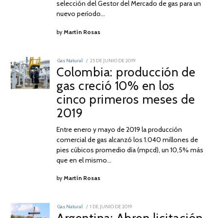
selección del Gestor del Mercado de gas para un
nuevo período…
by
Martín Rosas
POSTED
Gas Natural
25 DE JUNIO DE 2019
25
ON
Colombia: producción de
DE
JUNIO
gas creció 10% en los
DE
2019
cinco primeros meses de
2019
Entre enero y mayo de 2019 la producción
comercial de gas alcanzó los 1.040 millones de
pies cúbicos promedio día (mpcd), un 10,5% más
que en el mismo…
by
Martín Rosas
POSTED
Gas Natural
1 DE JUNIO DE 2019
14
ON
DE