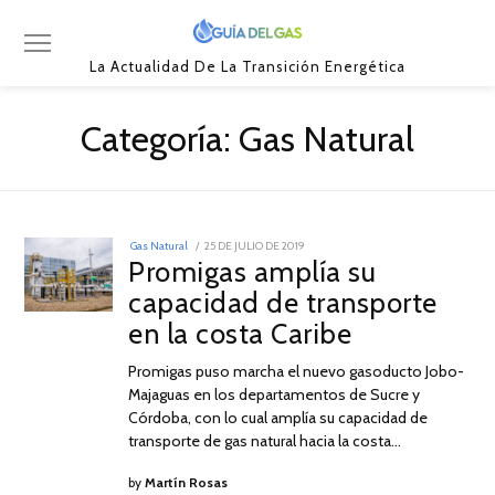
La Actualidad De La Transición Energética
Categoría:
Gas Natural
POSTED
Gas Natural
25 DE JULIO DE 2019
25
ON
Promigas amplía su
DE
JULIO
capacidad de transporte
DE
2019
en la costa Caribe
Promigas puso marcha el nuevo gasoducto Jobo-
Majaguas en los departamentos de Sucre y
Córdoba, con lo cual amplía su capacidad de
transporte de gas natural hacia la costa…
by
Martín Rosas