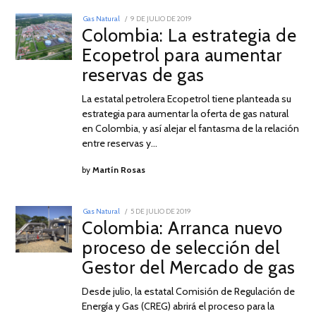
POSTED
Gas Natural
9 DE JULIO DE 2019
9
ON
Colombia: La estrategia de
DE
JULIO
Ecopetrol para aumentar
DE
2019
reservas de gas
La estatal petrolera Ecopetrol tiene planteada su
estrategia para aumentar la oferta de gas natural
en Colombia, y así alejar el fantasma de la relación
entre reservas y…
by
Martín Rosas
POSTED
Gas Natural
5 DE JULIO DE 2019
5
ON
Colombia: Arranca nuevo
DE
JULIO
proceso de selección del
DE
2019
Gestor del Mercado de gas
Desde julio, la estatal Comisión de Regulación de
Energía y Gas (CREG) abrirá el proceso para la