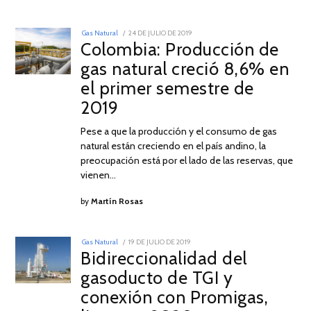
POSTED
Gas Natural
24 DE JULIO DE 2019
24
ON
Colombia: Producción de
DE
JULIO
gas natural creció 8,6% en
DE
2019
el primer semestre de
2019
Pese a que la producción y el consumo de gas
natural están creciendo en el país andino, la
preocupación está por el lado de las reservas, que
vienen…
by
Martín Rosas
POSTED
Gas Natural
19 DE JULIO DE 2019
20
ON
Bidireccionalidad del
DE
JULIO
gasoducto de TGI y
DE
2019
conexión con Promigas,