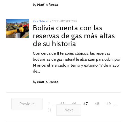
by
Martín Rosas
POSTED
Gas Natural
17 DE MAYO DE 2019
17
ON
Bolivia cuenta con las
DE
MAYO
reservas de gas más altas
DE
2019
de su historia
Con cerca de 11 terapiés cúbicos, las reservas
bolivianas de gas natural le alcanzan para cubrir por
14 años el mercado interno y externo. 17 de mayo
de…
by
Martín Rosas
Previous
1
…
45
46
47
48
49
…
51
Next