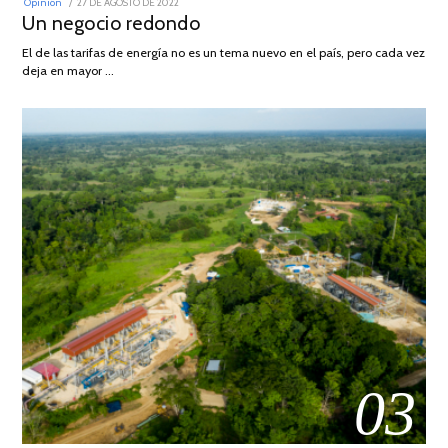
POSTED
Opinión
27 DE AGOSTO DE 2022
30
ON
Un negocio redondo
DE
AGOSTO
DE
El de las tarifas de energía no es un tema nuevo en el país, pero cada vez
2022
deja en mayor …
03