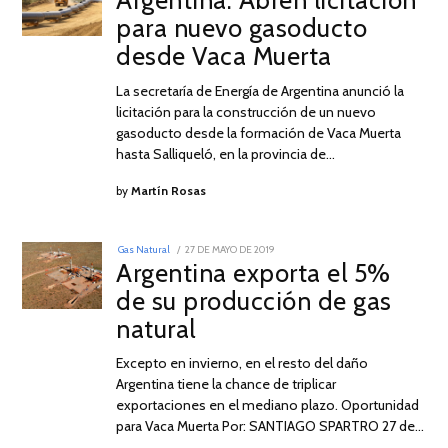
Argentina: Abren licitación
JUNIO
para nuevo gasoducto
DE
2019
desde Vaca Muerta
La secretaría de Energía de Argentina anunció la
licitación para la construcción de un nuevo
gasoducto desde la formación de Vaca Muerta
hasta Salliqueló, en la provincia de…
by
Martín Rosas
POSTED
Gas Natural
27 DE MAYO DE 2019
27
ON
Argentina exporta el 5%
DE
MAYO
de su producción de gas
DE
2019
natural
Excepto en invierno, en el resto del daño
Argentina tiene la chance de triplicar
exportaciones en el mediano plazo. Oportunidad
para Vaca Muerta Por: SANTIAGO SPARTRO 27 de…