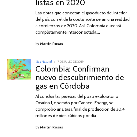
listas en 2020
Las obras que conectan el gasoducto del interior
del país con el de la costa norte serán una realidad
a comienzos de 2020. Así, Colombia quedará
completamente interconectada.…
by
Martín Rosas
POSTED
Gas Natural
17 DE JULIO DE 2019
24
ON
Colombia: Confirman
DE
JULIO
nuevo descubrimiento de
DE
2019
gas en Córdoba
Al concluir las pruebas del pozo exploratorio
Ocarina 1, operado por Canacol Energy, se
comprobó una tasa final de producción de 30,4
millones de pies cúbicos por día.…
by
Martín Rosas