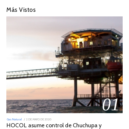
Más Vistos
01
POSTED
Gas Natural
2 DE MAYO DE 2020
16
ON
HOCOL asume control de Chuchupa y
DE
FEBRERO