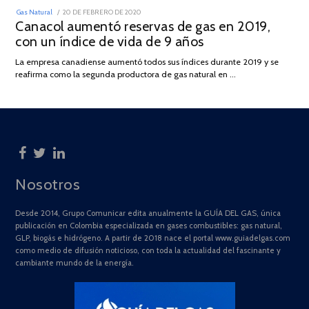
POSTED
Gas Natural
20 DE FEBRERO DE 2020
10
ON
Canacol aumentó reservas de gas en 2019,
DE
JULIO
con un índice de vida de 9 años
DE
2025
La empresa canadiense aumentó todos sus índices durante 2019 y se
reafirma como la segunda productora de gas natural en …
Nosotros
Desde 2014, Grupo Comunicar edita anualmente la GUÍA DEL GAS, única
publicación en Colombia especializada en gases combustibles: gas natural,
GLP, biogás e hidrógeno. A partir de 2018 nace el portal www.guiadelgas.com
como medio de difusión noticioso, con toda la actualidad del fascinante y
cambiante mundo de la energía.