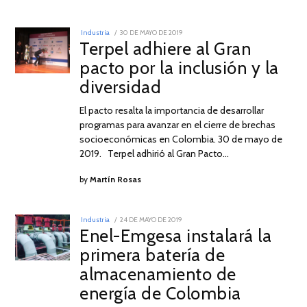
POSTED
Industria
30 DE MAYO DE 2019
30
ON
Terpel adhiere al Gran
DE
MAYO
pacto por la inclusión y la
DE
2019
diversidad
El pacto resalta la importancia de desarrollar
programas para avanzar en el cierre de brechas
socioeconómicas en Colombia. 30 de mayo de
2019. Terpel adhirió al Gran Pacto…
by
Martín Rosas
POSTED
Industria
24 DE MAYO DE 2019
24
ON
Enel-Emgesa instalará la
DE
MAYO
primera batería de
DE
2019
almacenamiento de
energía de Colombia