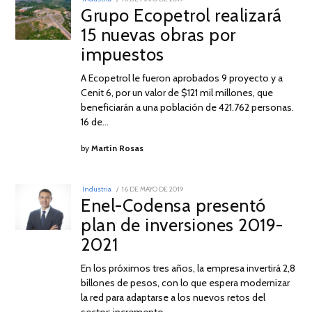
ON
Grupo Ecopetrol realizará
DE
MAYO
15 nuevas obras por
DE
2019
impuestos
A Ecopetrol le fueron aprobados 9 proyecto y a
Cenit 6, por un valor de $121 mil millones, que
beneficiarán a una población de 421.762 personas.
16 de…
by
Martín Rosas
POSTED
Industria
16 DE MAYO DE 2019
16
ON
Enel-Codensa presentó
DE
MAYO
plan de inversiones 2019-
DE
2019
2021
En los próximos tres años, la empresa invertirá 2,8
billones de pesos, con lo que espera modernizar
la red para adaptarse a los nuevos retos del
sector: incremento…