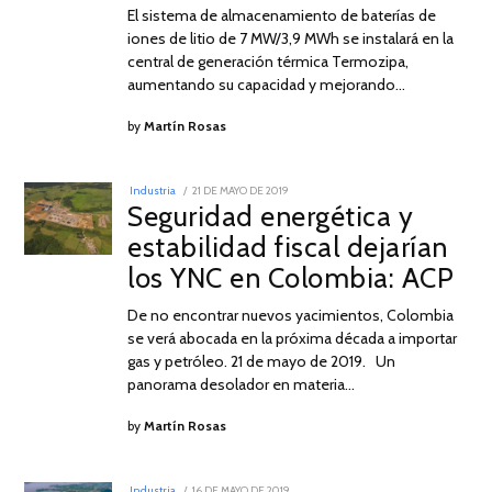
El sistema de almacenamiento de baterías de
iones de litio de 7 MW/3,9 MWh se instalará en la
central de generación térmica Termozipa,
aumentando su capacidad y mejorando…
by
Martín Rosas
POSTED
Industria
21 DE MAYO DE 2019
24
ON
Seguridad energética y
DE
MAYO
estabilidad fiscal dejarían
DE
2019
los YNC en Colombia: ACP
De no encontrar nuevos yacimientos, Colombia
se verá abocada en la próxima década a importar
gas y petróleo. 21 de mayo de 2019. Un
panorama desolador en materia…
by
Martín Rosas
POSTED
Industria
16 DE MAYO DE 2019
16