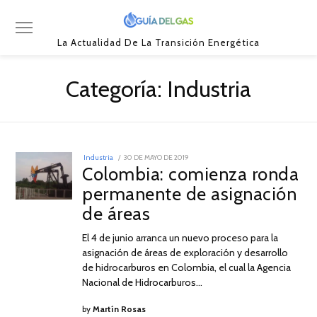
La Actualidad De La Transición Energética
Categoría:
Industria
POSTED
Industria
30 DE MAYO DE 2019
31
ON
Colombia: comienza ronda
DE
MAYO
permanente de asignación
DE
2019
de áreas
El 4 de junio arranca un nuevo proceso para la
asignación de áreas de exploración y desarrollo
de hidrocarburos en Colombia, el cual la Agencia
Nacional de Hidrocarburos…
by
Martín Rosas