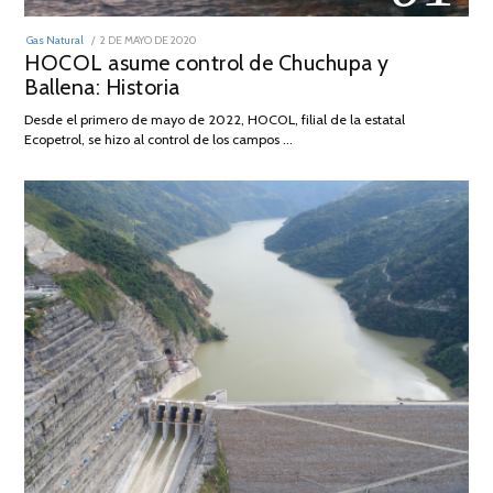
POSTED
Gas Natural
2 DE MAYO DE 2020
16
ON
HOCOL asume control de Chuchupa y
DE
FEBRERO
Ballena: Historia
DE
2026
Desde el primero de mayo de 2022, HOCOL, filial de la estatal
Ecopetrol, se hizo al control de los campos …