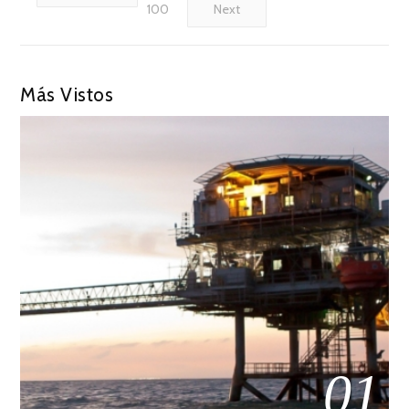
100
Next
Más Vistos
01