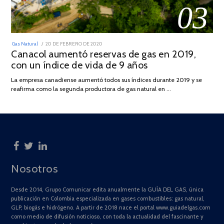
03
POSTED
Gas Natural
20 DE FEBRERO DE 2020
10
ON
Canacol aumentó reservas de gas en 2019,
DE
JULIO
con un índice de vida de 9 años
DE
2025
La empresa canadiense aumentó todos sus índices durante 2019 y se
reafirma como la segunda productora de gas natural en …
Nosotros
Desde 2014, Grupo Comunicar edita anualmente la GUÍA DEL GAS, única
publicación en Colombia especializada en gases combustibles: gas natural,
GLP, biogás e hidrógeno. A partir de 2018 nace el portal www.guiadelgas.com
como medio de difusión noticioso, con toda la actualidad del fascinante y