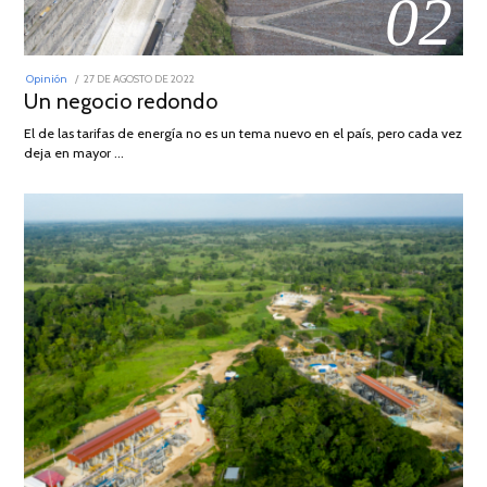
02
POSTED
Opinión
27 DE AGOSTO DE 2022
30
ON
Un negocio redondo
DE
AGOSTO
DE
El de las tarifas de energía no es un tema nuevo en el país, pero cada vez
2022
deja en mayor …