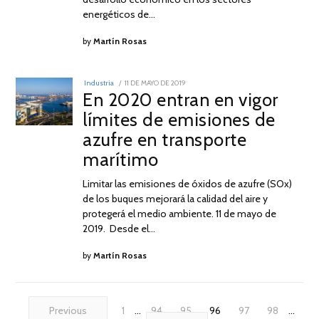
energéticos de…
by
Martín Rosas
POSTED
Industria
11 DE MAYO DE 2019
11
ON
En 2020 entran en vigor
DE
MAYO
límites de emisiones de
DE
2019
azufre en transporte
marítimo
Limitar las emisiones de óxidos de azufre (SOx)
de los buques mejorará la calidad del aire y
protegerá el medio ambiente. 11 de mayo de
2019. Desde el…
by
Martín Rosas
Previous
1
…
94
95
96
97
98
…