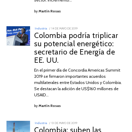
by
Martín Rosas
POSTED
Industria
14 DE MAYO DE 2019
14
ON
Colombia podría triplicar
DE
MAYO
su potencial energético:
DE
2019
secretario de Energía de
EE. UU.
En el primer día de Concordia Americas Summit
2019 se firmaron importantes acuerdos
multilaterales entre Estados Unidos y Colombia.
Se destacan la adición de US$160 millones de
USAID…
by
Martín Rosas
POSTED
Industria
13 DE MAYO DE 2019
13
ON
Colombia: suben las
DE
MAYO