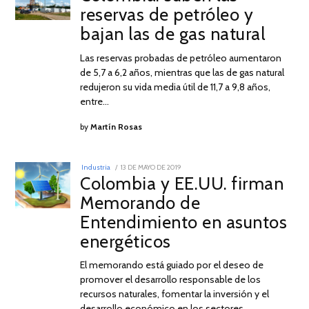
reservas de petróleo y
DE
2019
bajan las de gas natural
Las reservas probadas de petróleo aumentaron
de 5,7 a 6,2 años, mientras que las de gas natural
redujeron su vida media útil de 11,7 a 9,8 años,
entre…
by
Martín Rosas
POSTED
Industria
13 DE MAYO DE 2019
16
ON
Colombia y EE.UU. firman
DE
MAYO
Memorando de
DE
2019
Entendimiento en asuntos
energéticos
El memorando está guiado por el deseo de
promover el desarrollo responsable de los
recursos naturales, fomentar la inversión y el
desarrollo económico en los sectores