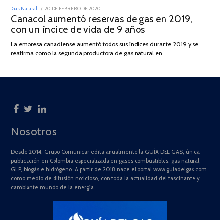
POSTED
Gas Natural
20 DE FEBRERO DE 2020
10
ON
Canacol aumentó reservas de gas en 2019,
DE
JULIO
con un índice de vida de 9 años
DE
2025
La empresa canadiense aumentó todos sus índices durante 2019 y se
reafirma como la segunda productora de gas natural en …
Nosotros
Desde 2014, Grupo Comunicar edita anualmente la GUÍA DEL GAS, única
publicación en Colombia especializada en gases combustibles: gas natural,
GLP, biogás e hidrógeno. A partir de 2018 nace el portal www.guiadelgas.com
como medio de difusión noticioso, con toda la actualidad del fascinante y
cambiante mundo de la energía.