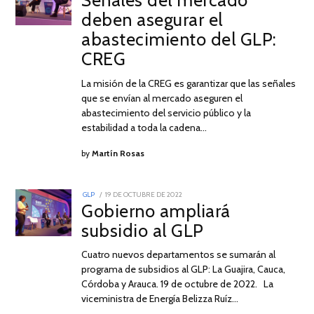
Señales del mercado
OCTUBRE
deben asegurar el
DE
2022
abastecimiento del GLP:
CREG
La misión de la CREG es garantizar que las señales
que se envían al mercado aseguren el
abastecimiento del servicio público y la
estabilidad a toda la cadena…
by
Martín Rosas
POSTED
GLP
19 DE OCTUBRE DE 2022
23
ON
Gobierno ampliará
DE
OCTUBRE
subsidio al GLP
DE
2022
Cuatro nuevos departamentos se sumarán al
programa de subsidios al GLP: La Guajira, Cauca,
Córdoba y Arauca. 19 de octubre de 2022. La
viceministra de Energía Belizza Ruíz…