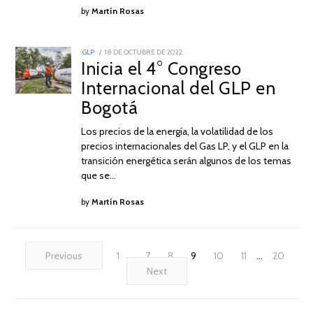
by
Martín Rosas
POSTED
GLP
18 DE OCTUBRE DE 2022
18
ON
Inicia el 4° Congreso
DE
OCTUBRE
Internacional del GLP en
DE
2022
Bogotá
Los precios de la energía, la volatilidad de los
precios internacionales del Gas LP, y el GLP en la
transición energética serán algunos de los temas
que se…
by
Martín Rosas
Previous
1
…
7
8
9
10
11
…
20
Next