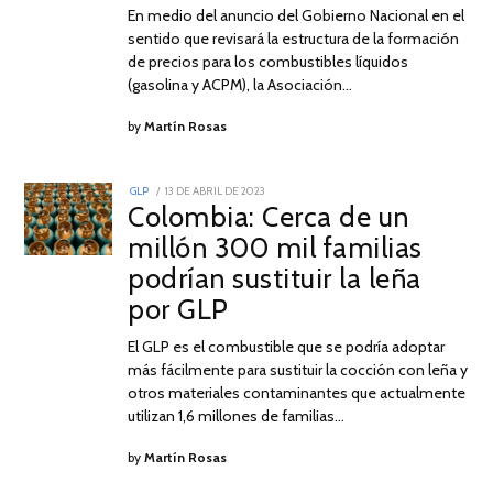
En medio del anuncio del Gobierno Nacional en el
sentido que revisará la estructura de la formación
de precios para los combustibles líquidos
(gasolina y ACPM), la Asociación…
by
Martín Rosas
POSTED
GLP
13 DE ABRIL DE 2023
26
ON
Colombia: Cerca de un
DE
AGOSTO
millón 300 mil familias
DE
2023
podrían sustituir la leña
por GLP
El GLP es el combustible que se podría adoptar
más fácilmente para sustituir la cocción con leña y
otros materiales contaminantes que actualmente
utilizan 1,6 millones de familias…
by
Martín Rosas