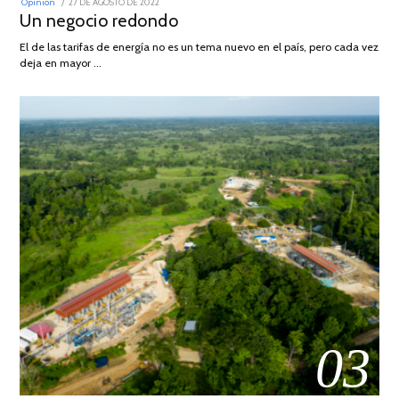
POSTED
Opinión
27 DE AGOSTO DE 2022
30
ON
Un negocio redondo
DE
AGOSTO
DE
El de las tarifas de energía no es un tema nuevo en el país, pero cada vez
2022
deja en mayor …
03