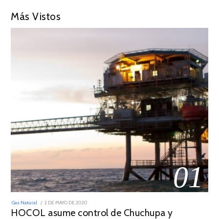
Más Vistos
01
POSTED
Gas Natural
2 DE MAYO DE 2020
16
ON
HOCOL asume control de Chuchupa y
DE
FEBRERO