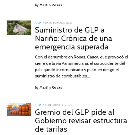
by
Martín Rosas
POSTED
GLP
19 DE MAYO DE 2023
20
ON
Suministro de GLP a
DE
MAYO
Nariño: Crónica de una
DE
2023
emergencia superada
Con el derrumbre en Rosas, Cauca, que provocó el
cierre de la vía Panamerciana, el suroccidente del
país quedó incomunicado y puso en riesgo el
suministro de combustibles…
by
Martín Rosas
POSTED
GLP
8 DE MAYO DE 2023
8
ON
Gremio del GLP pide al
DE
MAYO
Gobierno revisar estructura
DE
2023
de tarifas