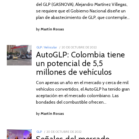
del GLP (GASNOVA), Alejandro Martínez Villegas,
se requiere que el Gobierno Nacional diseñe un
plan de abastecimiento de GLP, que contemple…
by
Martín Rosas
POSTED
GLP
/
Vehicular
20 DE OCTUBRE DE 2022
31
ON
AutoGLP: Colombia tiene
DE
ENERO
un potencial de 5,5
DE
2023
millones de vehículos
Con apenas un año en el mercado y cerca de mil
vehículos convertidos, el AutoGLP ha tenido gran
aceptación en el mercado colombiano. Las
bondades del combustible ofrecen…
by
Martín Rosas
POSTED
GLP
20 DE OCTUBRE DE 2022
20
ON
DE