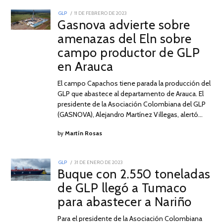
POSTED
GLP
11 DE FEBRERO DE 2023
11
ON
Gasnova advierte sobre
DE
FEBRERO
amenazas del Eln sobre
DE
2023
campo productor de GLP
en Arauca
El campo Capachos tiene parada la producción del
GLP que abastece al departamento de Arauca. El
presidente de la Asociación Colombiana del GLP
(GASNOVA), Alejandro Martínez Villegas, alertó…
by
Martín Rosas
POSTED
GLP
31 DE ENERO DE 2023
ON
Buque con 2.550 toneladas
de GLP llegó a Tumaco
para abastecer a Nariño
Para el presidente de la Asociación Colombiana