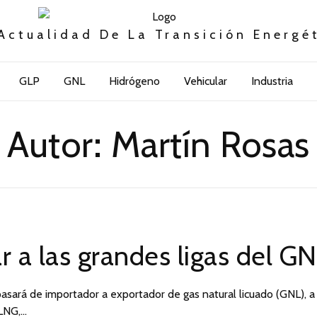
Actualidad De La Transición Energé
GLP
GNL
Hidrógeno
Vehicular
Industria
Autor:
Martín Rosas
r a las grandes ligas del G
pasará de importador a exportador de gas natural licuado (GNL), a
 LNG,…