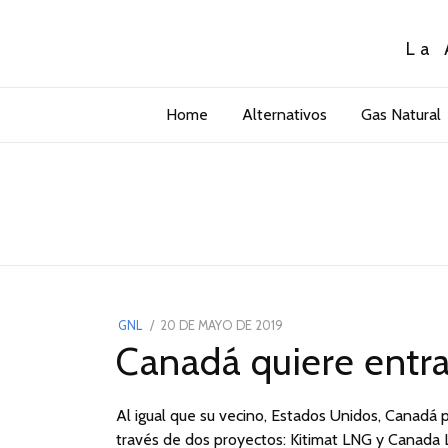
La 
Home
Alternativos
Gas Natural
POSTED
GNL
20 DE MAYO DE 2019
20
Canadá quiere entra
ON
DE
MAYO
DE
Al igual que su vecino, Estados Unidos, Canadá 
2019
través de dos proyectos: Kitimat LNG y Canada