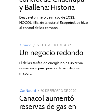
DE
y Ballena: Historia
2026
Desde el primero de mayo de 2022,
HOCOL, filial de la estatal Ecopetrol, se hizo
02
al control de los campos …
POSTED
Opinión
27 DE AGOSTO DE 2022
30
Un negocio redondo
ON
DE
AGOSTO
DE
El de las tarifas de energía no es un tema
nuevo en el país, pero cada vez deja en
2022
03
mayor …
0
POSTED
Gas Natural
20 DE FEBRERO DE 2020
10
Canacol aumentó
ON
DE
JULIO
reservas de gas en
DE