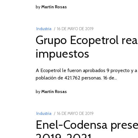
by
Martín Rosas
POSTED
Industria
16 DE MAYO DE 2019
16
Grupo Ecopetrol rea
ON
DE
MAYO
impuestos
DE
2019
A Ecopetrol le fueron aprobados 9 proyecto y a C
población de 421.762 personas. 16 de…
by
Martín Rosas
POSTED
Industria
16 DE MAYO DE 2019
16
Enel-Codensa prese
ON
DE
MAYO
DE