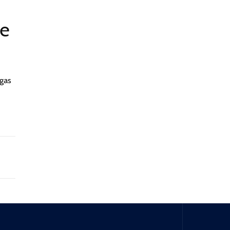
de
 gas