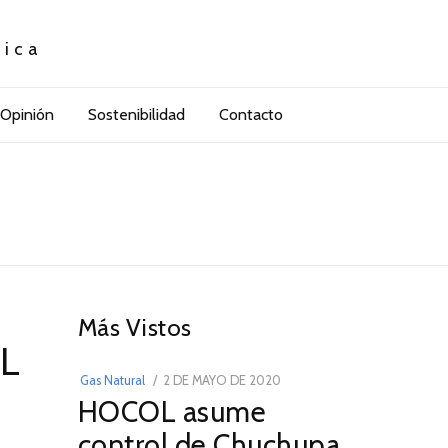
tica
Opinión
Sostenibilidad
Contacto
01
Más Vistos
NL
POSTED
Gas Natural
2 DE MAYO DE 2020
16
HOCOL asume
ON
DE
FEBRERO
control de Chuchupa