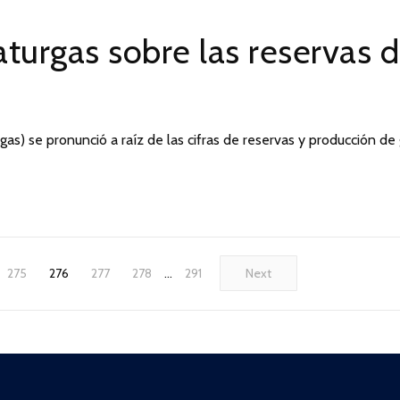
turgas sobre las reservas 
s) se pronunció a raíz de las cifras de reservas y producción de
275
276
277
278
…
291
Next