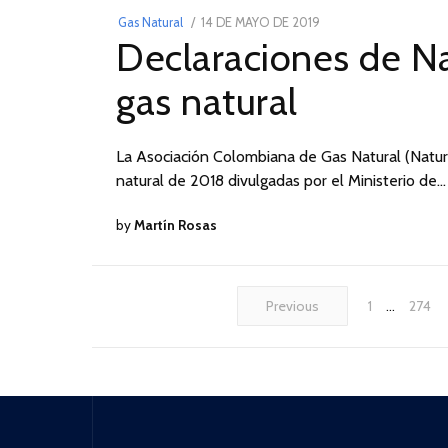
POSTED
Gas Natural
14 DE MAYO DE 2019
14
Declaraciones de Na
ON
DE
MAYO
gas natural
DE
2019
La Asociación Colombiana de Gas Natural (Naturga
natural de 2018 divulgadas por el Ministerio de…
by
Martín Rosas
Previous
1
…
274