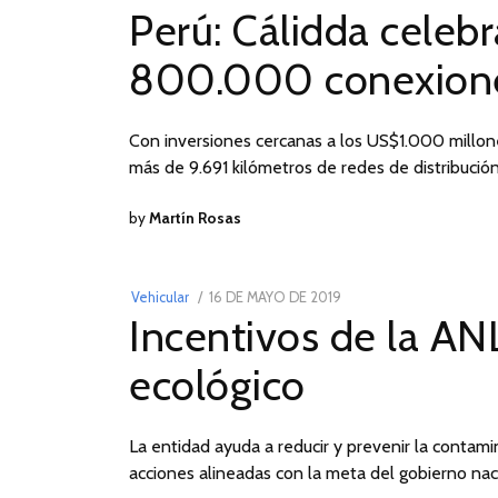
Perú: Cálidda celeb
ON
DE
MAYO
800.000 conexiones
DE
2019
Con inversiones cercanas a los US$1.000 millones
más de 9.691 kilómetros de redes de distribución
by
Martín Rosas
POSTED
Vehicular
16 DE MAYO DE 2019
16
Incentivos de la AN
ON
DE
MAYO
ecológico
DE
2019
La entidad ayuda a reducir y prevenir la contami
acciones alineadas con la meta del gobierno na