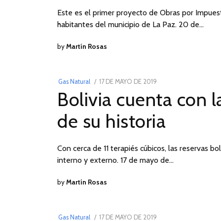
Este es el primer proyecto de Obras por Impuest
habitantes del municipio de La Paz. 20 de…
by
Martín Rosas
POSTED
Gas Natural
17 DE MAYO DE 2019
17
Bolivia cuenta con l
ON
DE
MAYO
de su historia
DE
2019
Con cerca de 11 terapiés cúbicos, las reservas bo
interno y externo. 17 de mayo de…
by
Martín Rosas
POSTED
Gas Natural
17 DE MAYO DE 2019
17