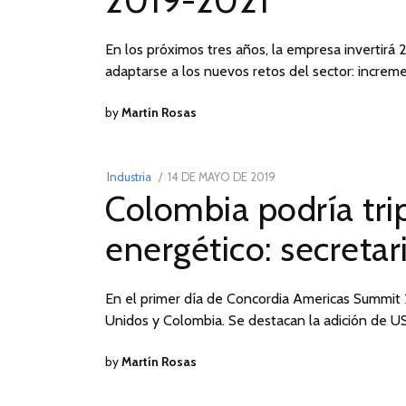
2019-2021
2019
En los próximos tres años, la empresa invertirá 
adaptarse a los nuevos retos del sector: increm
by
Martín Rosas
POSTED
Industria
14 DE MAYO DE 2019
14
Colombia podría trip
ON
DE
MAYO
energético: secretar
DE
2019
En el primer día de Concordia Americas Summit 
Unidos y Colombia. Se destacan la adición de 
by
Martín Rosas