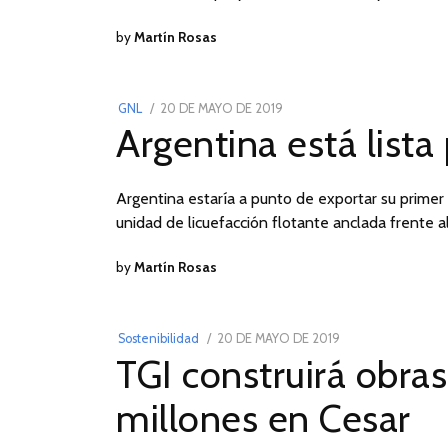
by
Martín Rosas
POSTED
GNL
20 DE MAYO DE 2019
22
Argentina está list
ON
DE
MAYO
DE
Argentina estaría a punto de exportar su prime
2019
unidad de licuefacción flotante anclada frente 
by
Martín Rosas
POSTED
Sostenibilidad
20 DE MAYO DE 2019
15
TGI construirá obra
ON
DE
ENERO
millones en Cesar
DE
2023