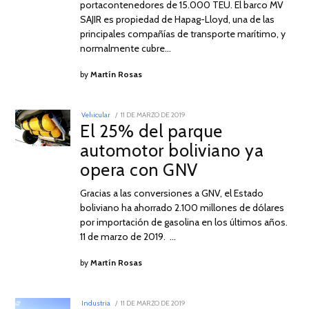
portacontenedores de 15.000 TEU. El barco MV
SAJIR es propiedad de Hapag-Lloyd, una de las
principales compañías de transporte marítimo, y
normalmente cubre…
by
Martín Rosas
POSTED
Vehicular
11 DE MARZO DE 2019
20
ON
El 25% del parque
DE
ABRIL
automotor boliviano ya
DE
2019
opera con GNV
Gracias a las conversiones a GNV, el Estado
boliviano ha ahorrado 2.100 millones de dólares
por importación de gasolina en los últimos años.
11 de marzo de 2019. …
by
Martín Rosas
POSTED
Industria
11 DE MARZO DE 2019
11