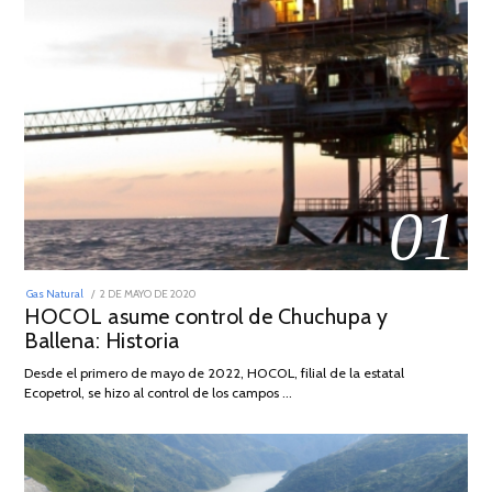
01
POSTED
Gas Natural
2 DE MAYO DE 2020
16
ON
HOCOL asume control de Chuchupa y
DE
FEBRERO
Ballena: Historia
DE
2026
Desde el primero de mayo de 2022, HOCOL, filial de la estatal
Ecopetrol, se hizo al control de los campos …