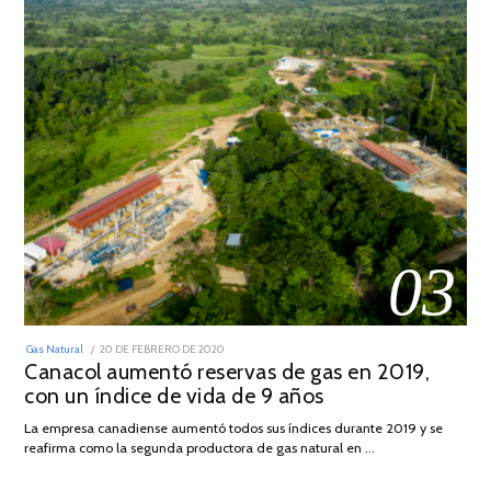
03
POSTED
Gas Natural
20 DE FEBRERO DE 2020
10
ON
Canacol aumentó reservas de gas en 2019,
DE
JULIO
con un índice de vida de 9 años
DE
2025
La empresa canadiense aumentó todos sus índices durante 2019 y se
reafirma como la segunda productora de gas natural en …