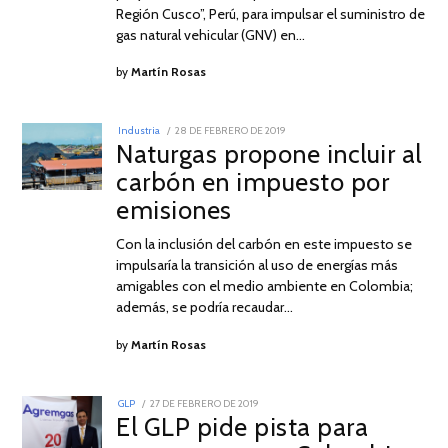
Región Cusco”, Perú, para impulsar el suministro de
gas natural vehicular (GNV) en…
by
Martín Rosas
POSTED
Industria
28 DE FEBRERO DE 2019
28
ON
Naturgas propone incluir al
DE
FEBRERO
carbón en impuesto por
DE
2019
emisiones
Con la inclusión del carbón en este impuesto se
impulsaría la transición al uso de energías más
amigables con el medio ambiente en Colombia;
además, se podría recaudar…
by
Martín Rosas
POSTED
GLP
27 DE FEBRERO DE 2019
27
ON
El GLP pide pista para
DE
FEBRERO