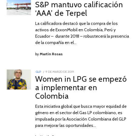
ON
S&P mantuvo calificación
DE
MARZO
‘AAA’ de Terpel
DE
2019
La calificadora destacó que la compra de los
activos de ExxonMobil en Colombia, Perú y
Ecuador – durante 2018 – robustecerá la presencia
de la compañía en el…
by
Martín Rosas
POSTED
GLP
9 DE MARZO DE 2019
9
ON
Women in LPG se empezó
DE
MARZO
a implementar en
DE
2019
Colombia
Esta iniciativa global que busca mayor equidad de
género en el sector del Gas LP colombiano, es
impulsada por la Asociación Colombiana del GLP
para mejorar las oportunidades…