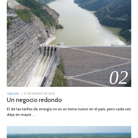
02
POSTED
Opinión
27 DE AGOSTO DE 2022
30
ON
Un negocio redondo
DE
AGOSTO
DE
El de las tarifas de energía no es un tema nuevo en el país, pero cada vez
2022
deja en mayor …