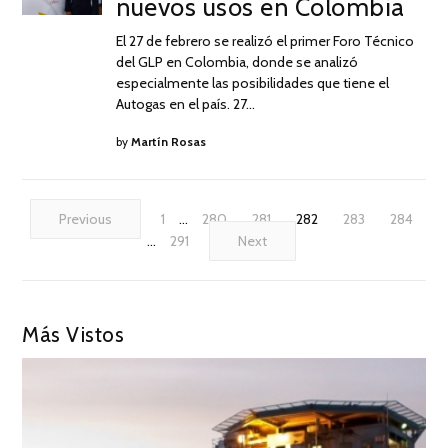
nuevos usos en Colombia
DE
2019
El 27 de febrero se realizó el primer Foro Técnico
del GLP en Colombia, donde se analizó
especialmente las posibilidades que tiene el
Autogas en el país. 27…
by
Martín Rosas
Previous
1
…
280
281
282
283
284
…
291
Next
Más Vistos