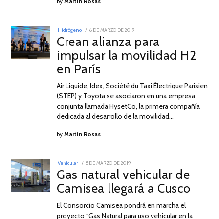
by
Martín Rosas
POSTED
Hidrógeno
6 DE MARZO DE 2019
8
ON
Crean alianza para
DE
SEPTIEMBRE
impulsar la movilidad H2
DE
2021
en París
Air Liquide, Idex, Société du Taxi Électrique Parisien
(STEP) y Toyota se asociaron en una empresa
conjunta llamada HysetCo, la primera compañía
dedicada al desarrollo de la movilidad…
by
Martín Rosas
POSTED
Vehicular
5 DE MARZO DE 2019
20
ON
Gas natural vehicular de
DE
ABRIL
Camisea llegará a Cusco
DE
2019
El Consorcio Camisea pondrá en marcha el
proyecto “Gas Natural para uso vehicular en la