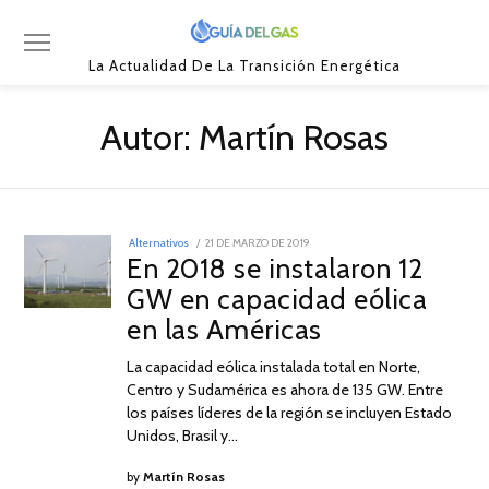
La Actualidad De La Transición Energética
Autor:
Martín Rosas
POSTED
Alternativos
21 DE MARZO DE 2019
21
ON
En 2018 se instalaron 12
DE
MARZO
GW en capacidad eólica
DE
2019
en las Américas
La capacidad eólica instalada total en Norte,
Centro y Sudamérica es ahora de 135 GW. Entre
los países líderes de la región se incluyen Estado
Unidos, Brasil y…
by
Martín Rosas