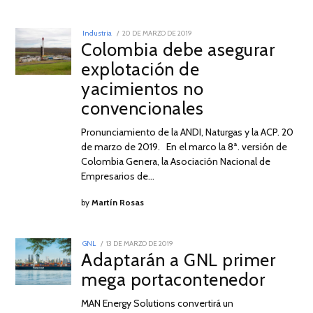
POSTED
Industria
20 DE MARZO DE 2019
20
ON
Colombia debe asegurar
DE
MARZO
explotación de
DE
2019
yacimientos no
convencionales
Pronunciamiento de la ANDI, Naturgas y la ACP. 20
de marzo de 2019. En el marco la 8ª. versión de
Colombia Genera, la Asociación Nacional de
Empresarios de…
by
Martín Rosas
POSTED
GNL
13 DE MARZO DE 2019
24
ON
Adaptarán a GNL primer
DE
ABRIL
mega portacontenedor
DE
2019
MAN Energy Solutions convertirá un