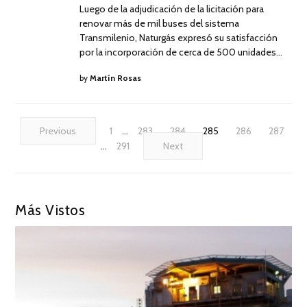
Luego de la adjudicación de la licitación para
renovar más de mil buses del sistema
Transmilenio, Naturgás expresó su satisfacción
por la incorporación de cerca de 500 unidades…
by
Martín Rosas
Previous
1
…
283
284
285
286
287
…
291
Next
Más Vistos