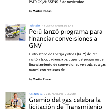
PATRICK JANSSENS 3 de noviembre…
by
Martín Rosas
POSTED
Vehicular
3 DE NOVIEMBRE DE 2018
20
ON
Perú lanzó programa para
DE
ABRIL
financiar conversiones a
DE
2019
GNV
El Ministerio de Energía y Minas (MEM) de Perú
invitó a la ciudadanía a participar del programa de
financiamiento de conversiones vehiculares a gas
natural con recursos del…
by
Martín Rosas
POSTED
Gas Natural
2 DE NOVIEMBRE DE 2018
ON
Gremio del gas celebra la
licitación de Transmilenio