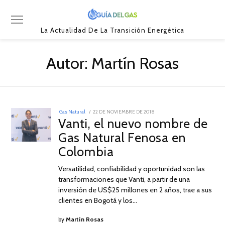
La Actualidad De La Transición Energética
Autor:
Martín Rosas
POSTED
Gas Natural
22 DE NOVIEMBRE DE 2018
22
ON
Vanti, el nuevo nombre de
DE
NOVIEMBRE
Gas Natural Fenosa en
DE
2018
Colombia
Versatilidad, confiabilidad y oportunidad son las
transformaciones que Vanti, a partir de una
inversión de US$25 millones en 2 años, trae a sus
clientes en Bogotá y los…
by
Martín Rosas