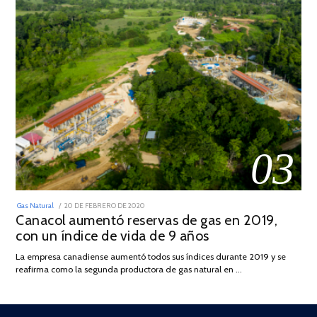
03
POSTED
Gas Natural
20 DE FEBRERO DE 2020
10
ON
Canacol aumentó reservas de gas en 2019,
DE
JULIO
con un índice de vida de 9 años
DE
2025
La empresa canadiense aumentó todos sus índices durante 2019 y se
reafirma como la segunda productora de gas natural en …