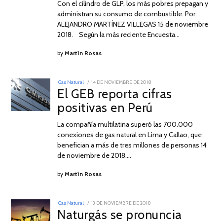
Con el cilindro de GLP, los más pobres prepagan y
administran su consumo de combustible. Por:
ALEJANDRO MARTÍNEZ VILLEGAS 15 de noviembre
2018. Según la más reciente Encuesta…
by
Martín Rosas
POSTED
Gas Natural
14 DE NOVIEMBRE DE 2018
ON
El GEB reporta cifras
positivas en Perú
La compañía multilatina superó las 700.000
conexiones de gas natural en Lima y Callao, que
benefician a más de tres millones de personas 14
de noviembre de 2018.…
by
Martín Rosas
POSTED
Gas Natural
13 DE NOVIEMBRE DE 2018
ON
Naturgás se pronuncia