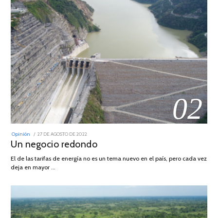
02
POSTED
Opinión
27 DE AGOSTO DE 2022
30
ON
Un negocio redondo
DE
AGOSTO
DE
El de las tarifas de energía no es un tema nuevo en el país, pero cada vez
2022
deja en mayor …