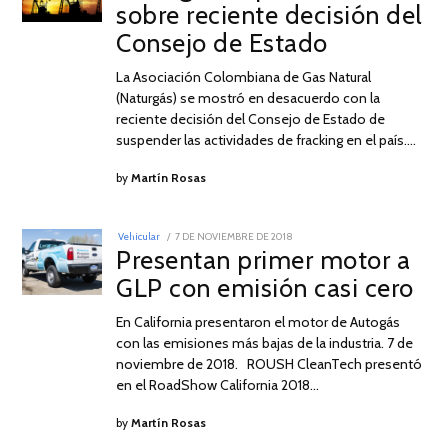
sobre reciente decisión del
Consejo de Estado
La Asociación Colombiana de Gas Natural
(Naturgás) se mostró en desacuerdo con la
reciente decisión del Consejo de Estado de
suspender las actividades de fracking en el país.…
by
Martín Rosas
POSTED
Vehicular
7 DE NOVIEMBRE DE 2018
20
ON
Presentan primer motor a
DE
ABRIL
GLP con emisión casi cero
DE
2019
En California presentaron el motor de Autogás
con las emisiones más bajas de la industria. 7 de
noviembre de 2018. ROUSH CleanTech presentó
en el RoadShow California 2018…
by
Martín Rosas