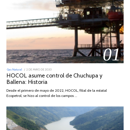
01
POSTED
Gas Natural
2 DE MAYO DE 2020
16
ON
HOCOL asume control de Chuchupa y
DE
FEBRERO
Ballena: Historia
DE
2026
Desde el primero de mayo de 2022, HOCOL, filial de la estatal
Ecopetrol, se hizo al control de los campos …