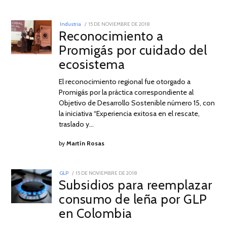
POSTED
Industria
15 DE NOVIEMBRE DE 2018
ON
Reconocimiento a
Promigás por cuidado del
ecosistema
El reconocimiento regional fue otorgado a
Promigás por la práctica correspondiente al
Objetivo de Desarrollo Sostenible número 15, con
la iniciativa “Experiencia exitosa en el rescate,
traslado y…
by
Martín Rosas
POSTED
GLP
15 DE NOVIEMBRE DE 2018
15
ON
Subsidios para reemplazar
DE
NOVIEMBRE
consumo de leña por GLP
DE
2018
en Colombia