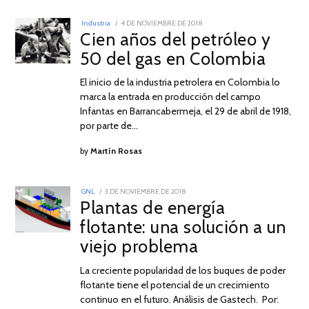
POSTED
Industria
4 DE NOVIEMBRE DE 2018
ON
Cien años del petróleo y
50 del gas en Colombia
El inicio de la industria petrolera en Colombia lo
marca la entrada en producción del campo
Infantas en Barrancabermeja, el 29 de abril de 1918,
por parte de…
by
Martín Rosas
POSTED
GNL
3 DE NOVIEMBRE DE 2018
ON
Plantas de energía
flotante: una solución a un
viejo problema
La creciente popularidad de los buques de poder
flotante tiene el potencial de un crecimiento
continuo en el futuro. Análisis de Gastech. Por: