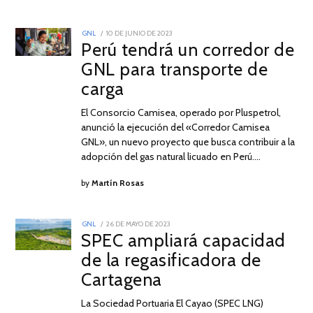
POSTED
GNL
10 DE JUNIO DE 2023
7
ON
Perú tendrá un corredor de
DE
AGOSTO
GNL para transporte de
DE
2023
carga
El Consorcio Camisea, operado por Pluspetrol,
anunció la ejecución del «Corredor Camisea
GNL», un nuevo proyecto que busca contribuir a la
adopción del gas natural licuado en Perú.…
by
Martín Rosas
POSTED
GNL
26 DE MAYO DE 2023
27
ON
SPEC ampliará capacidad
DE
MAYO
de la regasificadora de
DE
2023
Cartagena
La Sociedad Portuaria El Cayao (SPEC LNG)