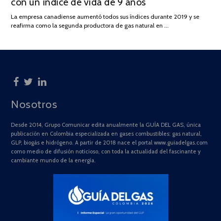
con un índice de vida de 9 años
DE
2025
La empresa canadiense aumentó todos sus índices durante 2019 y se
reafirma como la segunda productora de gas natural en …
Nosotros
Desde 2014, Grupo Comunicar edita anualmente la GUÍA DEL GAS, única
publicación en Colombia especializada en gases combustibles: gas natural,
GLP, biogás e hidrógeno. A partir de 2018 nace el portal www.guiadelgas.com
como medio de difusión noticioso, con toda la actualidad del fascinante y
cambiante mundo de la energía.