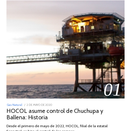
01
POSTED
Gas Natural
2 DE MAYO DE 2020
16
ON
HOCOL asume control de Chuchupa y
DE
FEBRERO
Ballena: Historia
DE
2026
Desde el primero de mayo de 2022, HOCOL, filial de la estatal