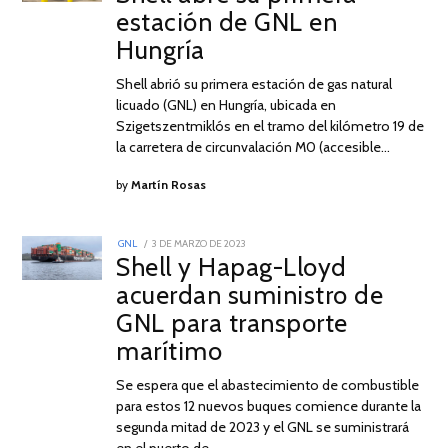
ABRIL
estación de GNL en
DE
2023
Hungría
Shell abrió su primera estación de gas natural
licuado (GNL) en Hungría, ubicada en
Szigetszentmiklós en el tramo del kilómetro 19 de
la carretera de circunvalación M0 (accesible…
by
Martín Rosas
POSTED
GNL
3 DE MARZO DE 2023
3
ON
Shell y Hapag-Lloyd
DE
MARZO
acuerdan suministro de
DE
2023
GNL para transporte
marítimo
Se espera que el abastecimiento de combustible
para estos 12 nuevos buques comience durante la
segunda mitad de 2023 y el GNL se suministrará
en el puerto de…