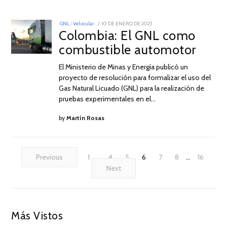
POSTED
GNL
/
Vehicular
10 DE ENERO DE 2023
10
ON
Colombia: El GNL como
DE
ENERO
combustible automotor
DE
2023
El Ministerio de Minas y Energía publicó un
proyecto de resolución para formalizar el uso del
Gas Natural Licuado (GNL) para la realización de
pruebas experimentales en el…
by
Martín Rosas
Previous
1
…
4
5
6
7
8
…
16
Next
Más Vistos