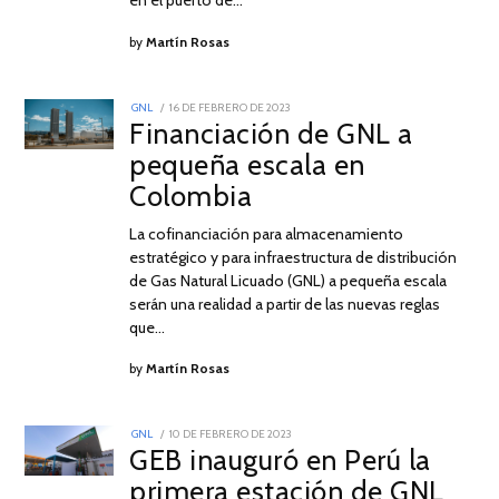
by
Martín Rosas
POSTED
GNL
16 DE FEBRERO DE 2023
16
ON
Financiación de GNL a
DE
FEBRERO
pequeña escala en
DE
2023
Colombia
La cofinanciación para almacenamiento
estratégico y para infraestructura de distribución
de Gas Natural Licuado (GNL) a pequeña escala
serán una realidad a partir de las nuevas reglas
que…
by
Martín Rosas
POSTED
GNL
10 DE FEBRERO DE 2023
10
ON
GEB inauguró en Perú la
DE
FEBRERO
primera estación de GNL
DE