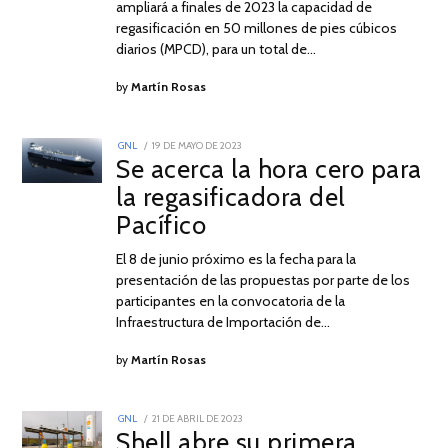
ampliará a finales de 2023 la capacidad de
regasificación en 50 millones de pies cúbicos
diarios (MPCD), para un total de…
by
Martín Rosas
POSTED
GNL
19 DE MAYO DE 2023
19
ON
Se acerca la hora cero para
DE
MAYO
la regasificadora del
DE
2023
Pacífico
El 8 de junio próximo es la fecha para la
presentación de las propuestas por parte de los
participantes en la convocatoria de la
Infraestructura de Importación de…
by
Martín Rosas
POSTED
GNL
21 DE ABRIL DE 2023
21
ON
Shell abre su primera
DE