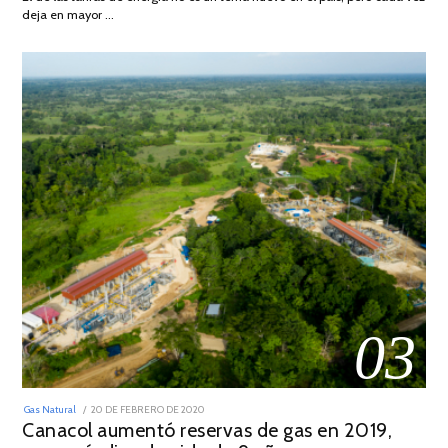
2022
deja en mayor …
03
POSTED
Gas Natural
20 DE FEBRERO DE 2020
10
ON
Canacol aumentó reservas de gas en 2019,
DE
JULIO