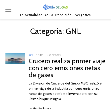
La Actualidad De La Transición Energética
Categoría:
GNL
POSTED
GNL
13 DE JUNIO DE 2023
13
ON
Crucero realiza primer viaje
DE
JUNIO
con cero emisiones netas
DE
2023
de gases
La División de Cruceros del Grupo MSC realizó el
primer viaje de la industria con cero emisiones
netas de gases de efecto invernadero con su
último buque insignia…
by
Martín Rosas