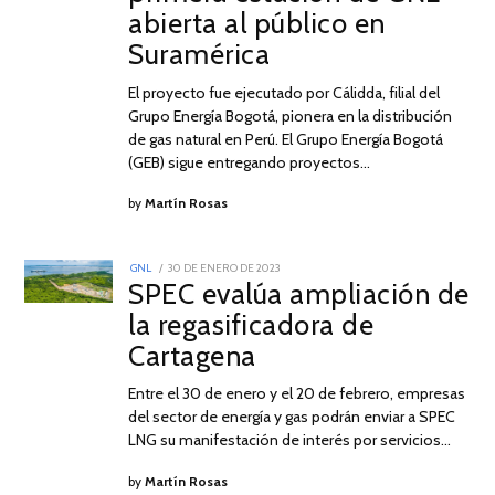
2023
abierta al público en
Suramérica
El proyecto fue ejecutado por Cálidda, filial del
Grupo Energía Bogotá, pionera en la distribución
de gas natural en Perú. El Grupo Energía Bogotá
(GEB) sigue entregando proyectos…
by
Martín Rosas
POSTED
GNL
30 DE ENERO DE 2023
ON
SPEC evalúa ampliación de
la regasificadora de
Cartagena
Entre el 30 de enero y el 20 de febrero, empresas
del sector de energía y gas podrán enviar a SPEC
LNG su manifestación de interés por servicios…
by
Martín Rosas